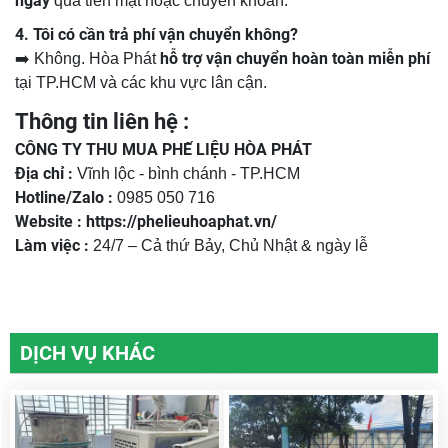
ngày
qua tiền mặt hoặc chuyển khoản.
4. Tôi có cần trả phí vận chuyển không?
hỗ trợ vận chuyển hoàn toàn miễn phí
➡️ Không. Hòa Phát
tại TP.HCM và các khu vực lân cận.
Thông tin liên hệ :
CÔNG TY THU MUA PHẾ LIỆU HÒA PHÁT
Địa chỉ :
Vĩnh lộc - bình chánh - TP.HCM
Hotline/Zalo :
0985 050 716
Website :
https://phelieuhoaphat.vn/
Làm việc :
24/7 – Cả thứ Bảy, Chủ Nhật & ngày lễ
DỊCH VỤ KHÁC