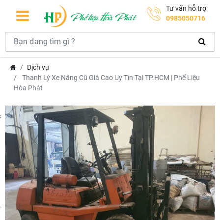
Tư vấn hỗ trợ
0985050716
Dịch vụ
Thanh Lý Xe Nâng Cũ Giá Cao Uy Tín Tại TP.HCM | Phế Liệu
Hòa Phát
hcm
m