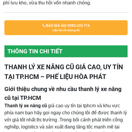
phí lưu kho, vừa thu hồi vốn nhanh chóng.
BÁO GIÁ GỌI 0985.050.716
Liên hệ với chúng tôi
THÔNG TIN CHI TIẾT
THANH LÝ XE NÂNG CŨ GIÁ CAO, UY TÍN
TẠI TP.HCM – PHẾ LIỆU HÒA PHÁT
Giới thiệu chung về nhu cầu thanh lý xe nâng
cũ tại TP.HCM
Thanh lý xe nâng cũ
giá cao uy tín tại tphcm và khu vực
phía nam bạn hãy gọi ngay cho chúng tôi để được thanh lý
với giá tốt nhất thị trường .Trong bối cảnh phát triển công
nghiệp, logistics và sản xuất đang tăng tốc mạnh mẽ tại