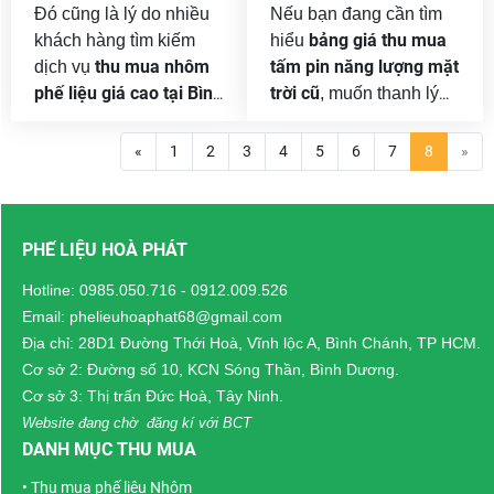
Đó cũng là lý do nhiều
Nếu bạn đang cần tìm
bảng giá thu mua
khách hàng tìm kiếm
hiểu
thu mua nhôm
tấm pin năng lượng mặt
dịch vụ
phế liệu giá cao tại Bình
trời cũ
, muốn thanh lý
Dương
trước khi quyết
hệ thống điện mặt trời
định thanh lý. Việc tham
áp mái, hệ thống tại nhà
«
1
2
3
4
5
6
7
8
»
khảo thông tin về chủng
xưởng hoặc công trình
loại nhôm, yếu tố ảnh
đang cải tạo, hãy liên
hưởng đến giá và quy
hệ với Phế Liệu Hòa
PHẾ LIỆU HOÀ PHÁT
trình thu mua sẽ giúp
Phát để được hỗ trợ
người bán chủ động
khảo sát và tư vấn
Hotline:
0985.050.716
-
0912.009.526
hơn trong quá trình giao
phương án phù hợp với
Email: phelieuhoaphat68@gmail.com
dịch, đồng thời tối ưu
tình trạng thực tế.
Địa chỉ: 28D1 Đường Thới Hoà, Vĩnh lộc A, Bình Chánh, TP HCM.
giá trị của lượng phế
Cơ sở 2: Đường số 10, KCN Sóng Thần, Bình Dương.
liệu đang có.
Cơ sở 3: Thị trấn Đức Hoà, Tây Ninh.
Website đang chờ đăng kí với BCT
DANH MỤC THU MUA
•
Thu mua phế liệu Nhôm