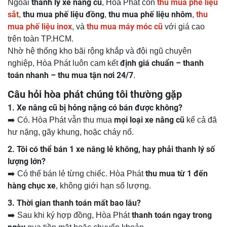
thanh lý xe nâng cũ
thu mua phế liệu
Ngoài
, Hòa Phát còn
sắt
thu mua phế liệu đồng
thu mua phế liệu nhôm
thu
,
,
,
mua phế liệu inox
thu mua máy móc cũ
, và
với giá cao
trên toàn TP.HCM.
Nhờ hệ thống kho bãi rộng khắp và đội ngũ chuyên
định giá chuẩn – thanh
nghiệp, Hòa Phát luôn cam kết
toán nhanh – thu mua tận nơi 24/7
.
Câu hỏi hòa phát chúng tôi thường gặp
1. Xe nâng cũ bị hỏng nặng có bán được không?
mọi loại xe nâng cũ
➡️ Có. Hòa Phát vẫn thu mua
kể cả đã
hư nặng, gãy khung, hoặc cháy nổ.
2. Tôi có thể bán 1 xe nâng lẻ không, hay phải thanh lý số
lượng lớn?
thu mua từ 1 đến
➡️ Có thể bán lẻ từng chiếc. Hòa Phát
hàng chục xe
, không giới hạn số lượng.
3. Thời gian thanh toán mất bao lâu?
thanh toán ngay trong
➡️ Sau khi ký hợp đồng, Hòa Phát