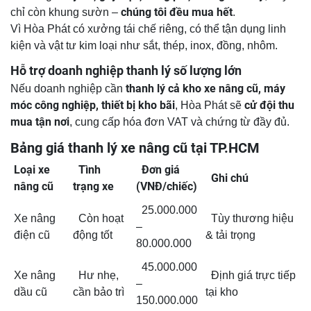
chúng tôi đều mua hết
chỉ còn khung sườn –
.
Vì Hòa Phát có xưởng tái chế riêng, có thể tận dụng linh
kiện và vật tư kim loại như sắt, thép, inox, đồng, nhôm.
Hỗ trợ doanh nghiệp thanh lý số lượng lớn
thanh lý cả kho xe nâng cũ, máy
Nếu doanh nghiệp cần
móc công nghiệp, thiết bị kho bãi
cử đội thu
, Hòa Phát sẽ
mua tận nơi
, cung cấp hóa đơn VAT và chứng từ đầy đủ.
Bảng giá thanh lý xe nâng cũ tại TP.HCM
Loại xe
Tình
Đơn giá
Ghi chú
nâng cũ
trạng xe
(VNĐ/chiếc)
25.000.000
Xe nâng
Còn hoạt
Tùy thương hiệu
–
điện cũ
động tốt
& tải trọng
80.000.000
45.000.000
Xe nâng
Hư nhẹ,
Định giá trực tiếp
–
dầu cũ
cần bảo trì
tại kho
150.000.000