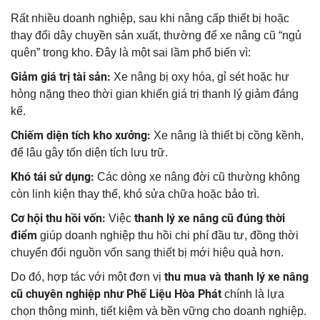
Rất nhiều doanh nghiệp, sau khi nâng cấp thiết bị hoặc
thay đổi dây chuyền sản xuất, thường để xe nâng cũ “ngủ
quên” trong kho. Đây là một sai lầm phổ biến vì:
Giảm giá trị tài sản:
Xe nâng bị oxy hóa, gỉ sét hoặc hư
hỏng nặng theo thời gian khiến giá trị thanh lý giảm đáng
kể.
Chiếm diện tích kho xưởng:
Xe nâng là thiết bị cồng kềnh,
để lâu gây tốn diện tích lưu trữ.
Khó tái sử dụng:
Các dòng xe nâng đời cũ thường không
còn linh kiện thay thế, khó sửa chữa hoặc bảo trì.
Cơ hội thu hồi vốn:
thanh lý xe nâng cũ đúng thời
Việc
điểm
giúp doanh nghiệp thu hồi chi phí đầu tư, đồng thời
chuyển đổi nguồn vốn sang thiết bị mới hiệu quả hơn.
thu mua và thanh lý xe nâng
Do đó, hợp tác với một đơn vị
cũ chuyên nghiệp như Phế Liệu Hòa Phát
chính là lựa
chọn thông minh, tiết kiệm và bền vững cho doanh nghiệp.