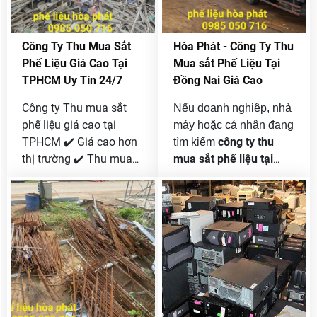
Công Ty Thu Mua Sắt
Hòa Phát - Công Ty Thu
Phế Liệu Giá Cao Tại
Mua sắt Phế Liệu Tại
TPHCM Uy Tín 24/7
Đồng Nai Giá Cao
Công ty Thu mua sắt
Nếu doanh nghiệp, nhà
phế liệu giá cao tại
máy hoặc cá nhân đang
TPHCM ✔️ Giá cao hơn
công ty thu
tìm kiếm
thị trường ✔️ Thu mua
mua sắt phế liệu tại
tận nơi 24/7 ✔️ Cân
Đồng Nai giá cao
, Phế
chuẩn – thanh toán
Liệu Hòa Phát là lựa
ngay. Phế Liệu Hòa
chọn được nhiều khách
Phát chuyên mua sắt
hàng tin tưởng nhờ quy
công trình, nhà xưởng,
trình chuyên nghiệp,
máy móc cũ uy tín.
báo giá minh bạch và
Hotline 0985 050 716.
thu mua tận nơi 24/7.