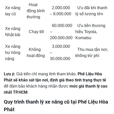
Hoạt
Xe nâng
2.000.000
Ưu đãi khi thanh
động bình
tay cũ
– 8.000.000
lý số lượng lớn
thường
60.000.000
Ưu tiên thương
Xe nâng
Chạy tốt
–
hiệu Toyota,
Nhật bãi
200.000.000
Komatsu
Xe nâng
3.000.000
Không
Thu mua tận nơi,
hư hỏng
–
hoạt động
không trừ phí
nặng
30.000.000
Lưu ý:
Phế Liệu Hòa
Giá trên chỉ mang tính tham khảo.
Phát sẽ khảo sát tận nơi, định giá theo tình trạng thực tế
mức giá thanh lý cao
để đảm bảo khách hàng nhận được
nhất TP.HCM
.
Quy trình thanh lý xe nâng cũ tại Phế Liệu Hòa
Phát