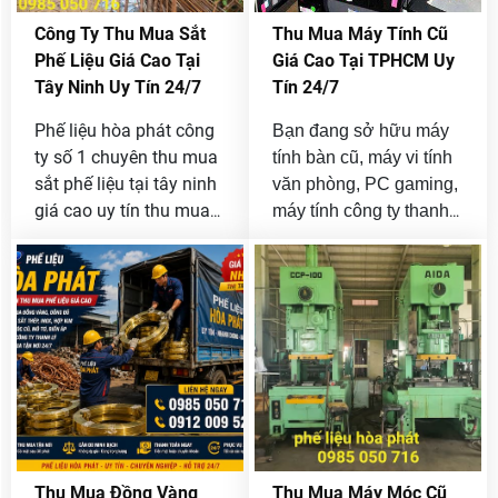
Công Ty Thu Mua Sắt
Thu Mua Máy Tính Cũ
Phế Liệu Giá Cao Tại
Giá Cao Tại TPHCM Uy
Tây Ninh Uy Tín 24/7
Tín 24/7
Phế liệu hòa phát công
Bạn đang sở hữu máy
ty số 1 chuyên thu mua
tính bàn cũ, máy vi tính
sắt phế liệu tại tây ninh
văn phòng, PC gaming,
giá cao uy tín thu mua
máy tính công ty thanh
24/7, với khối lượng từ
lý hoặc số lượng lớn
nhỏ đến lớn không giới
cần bán nhưng chưa
hạn của công ty và
tìm được đơn vị thu
doanh nghiệp bán
mua uy tín? Phế Liệu
thanh lý.
Hòa Phát là đơn vị
thu mua máy
chuyên
tính cũ giá cao tại
TPHCM
với quy trình
nhanh gọn, định giá
minh bạch và hỗ trợ thu
Thu Mua Đồng Vàng
Thu Mua Máy Móc Cũ