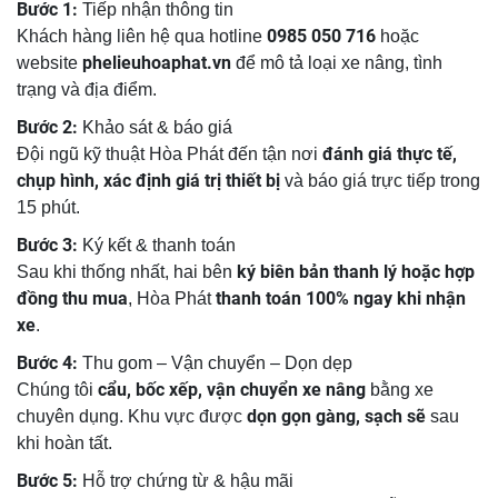
Bước 1:
Tiếp nhận thông tin
0985 050 716
Khách hàng liên hệ qua hotline
hoặc
phelieuhoaphat.vn
website
để mô tả loại xe nâng, tình
trạng và địa điểm.
Bước 2:
Khảo sát & báo giá
đánh giá thực tế,
Đội ngũ kỹ thuật Hòa Phát đến tận nơi
chụp hình, xác định giá trị thiết bị
và báo giá trực tiếp trong
15 phút.
Bước 3:
Ký kết & thanh toán
ký biên bản thanh lý hoặc hợp
Sau khi thống nhất, hai bên
đồng thu mua
thanh toán 100% ngay khi nhận
, Hòa Phát
xe
.
Bước 4:
Thu gom – Vận chuyển – Dọn dẹp
cẩu, bốc xếp, vận chuyển xe nâng
Chúng tôi
bằng xe
dọn gọn gàng, sạch sẽ
chuyên dụng. Khu vực được
sau
khi hoàn tất.
Bước 5:
Hỗ trợ chứng từ & hậu mãi