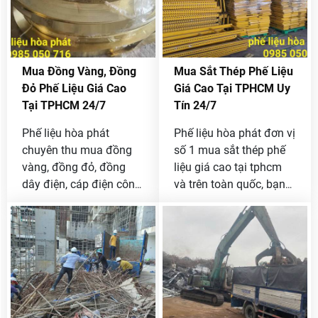
nhất thị trường .
Mua Đồng Vàng, Đồng
Mua Sắt Thép Phế Liệu
Đỏ Phế Liệu Giá Cao
Giá Cao Tại TPHCM Uy
Tại TPHCM 24/7
Tín 24/7
Phế liệu hòa phát
Phế liệu hòa phát đơn vị
chuyên thu mua đồng
số 1 mua sắt thép phế
vàng, đồng đỏ, đồng
liệu giá cao tại tphcm
dây điện, cáp điện công
và trên toàn quốc, bạn
trình giá cao tại tphcm
đang có phế liệu sắt
và các tỉnh lân cận, bạn
thép cần bán liên hệ
đang có đồng phế liệu
ngay với chúng tôi qua
muốn bán được giá cao
Hotline 0985 050 716
thì liên hệ ngay với
để được báo giá nhanh.
chúng tôi [ 0985 050
716 ]