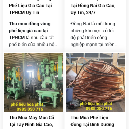
mua tận nơi trên toàn
Phế Liệu Giá Cao Tại
Tại Đồng Nai Giá Cao,
thành phố.
TPHCM Uy Tín
Uy Tín, 24/7
Thu mua đồng vàng
Đồng Nai là một trong
phế liệu giá cao tại
những khu vực có tốc
TPHCM
là nhu cầu rất
độ phát triển công
phổ biến của nhiều hộ
nghiệp mạnh tại miền
gia đình, xưởng cơ khí,
Nam. Nhiều nhà máy,
công trình xây dựng,
xưởng sản xuất, công ty
nhà máy sản xuất, cửa
cơ khí, xí nghiệp chế
hàng điện nước và các
biến, kho bãi và khu
đơn vị thanh lý vật tư
công nghiệp hoạt động
cũ. Đồng vàng tuy
liên tục mỗi ngày. Chính
không có giá trị cao
vì vậy, sau một thời gian
thanh
bằng đồng đỏ nhưng lại
sử dụng, nhu cầu
lý máy móc cũ
là loại phế liệu kim loại
, dây
màu được thu mua liên
chuyền sản xuất cũ,
Thu Mua Máy Móc Cũ
Thu Mua Phế Liệu
tục vì có khả năng tái
thiết bị nhà xưởng hư
Tại Tây Ninh Giá Cao,
Đồng Tại Bình Dương
chế tốt, ứng dụng rộng
hỏng hoặc không còn