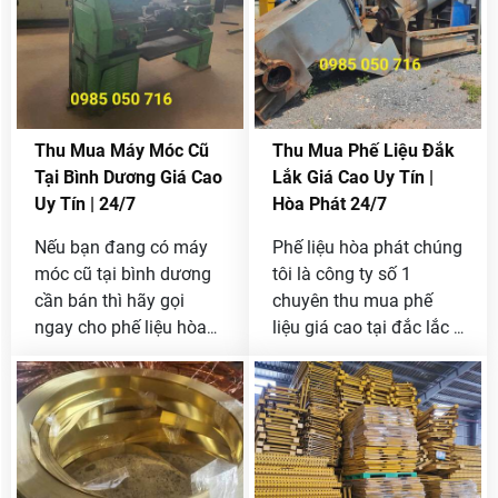
cho chúng tôi , mua với
khới lượng lớn không
giới hạn giá thì cao nhất
thị trường .
Thu Mua Máy Móc Cũ
Thu Mua Phế Liệu Đắk
Tại Bình Dương Giá Cao
Lắk Giá Cao Uy Tín |
Uy Tín | 24/7
Hòa Phát 24/7
Nếu bạn đang có máy
Phế liệu hòa phát chúng
móc cũ tại bình dương
tôi là công ty số 1
cần bán thì hãy gọi
chuyên thu mua phế
ngay cho phế liệu hòa
liệu giá cao tại đắc lắc ,
phát chúng tôi qua
nên bạn là công ty hay
Hotline
[ 0985 050 716 ]
doanh nghiệp đang có
để được thanh lý máy
phế liệu cần bán hãy
móc cũ với giá tốt nhất
liên hệ ngay với chúng
thị trường.
tôi qua Hotline
0985
050 716
để báo giá tốt