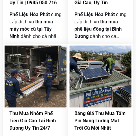
Uy Tín | 0985 050 716
Giá Cao, Uy Tín
và luôn có đầu ra ổn
phù hợp ngày càng
định.
tăng cao.
Phế Liệu Hòa Phát
Phế Liệu Hòa Phát
cung
cung
thu mua
thu mua
cấp dịch vụ
cấp dịch vụ
máy móc cũ tại Tây
phế liệu đồng tại Bình
Ninh
Dương
dành cho cá nhân,
dành cho cá
nhà xưởng, công ty, nhà
nhân, công trình, cửa
máy và doanh nghiệp
hàng, nhà xưởng, công
trong các khu công
ty và doanh nghiệp.
nghiệp. Chúng tôi nhận
Chúng tôi nhận thu mua
mua từ một thiết bị riêng
từ số lượng nhỏ đến
lẻ đến nguyên lô máy
những lô đồng công
sản xuất, dây chuyền
nghiệp số lượng lớn, hỗ
công nghiệp hoặc toàn
trợ khảo sát tận nơi,
bộ tài sản cần thanh lý
báo giá theo từng
khi chuyển địa điểm,
chủng loại và tổ chức
Thu Mua Nhôm Phế
Bảng Giá Thu Mua Tấm
thay đổi công nghệ, thu
vận chuyển nhanh
Liệu Giá Cao Tại Bình
Pin Năng Lượng Mặt
hẹp quy mô hay giải thể
chóng.
Dương Uy Tín 24/7
Trời Cũ Mới Nhất
nhà xưởng.