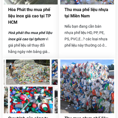
phế liệu khác với giá thấp
Hòa Phát thu mua phế
Thu mua phế liệu nhựa
và phải trải qua rất nhiều
liệu inox giá cao tại TP
tại Miền Nam
địa chỉ khác trước khi tới
HCM
được kho bãi. Người thanh
Nếu bạn đang cần bán
lý “vô tình” phải chịu cả chi
Hoà phát thu mua phế liệu
nhựa phế liệu HD, PP, PE,
phí vận chuyển dẫn đến giá
inox giá cao tại tphcm
vì
PS, PVC,E…? các loại nhựa
cả thanh lý bị giảm đi đáng
giá phế liệu sẽ thay đổi
phế liệu này thường có ở
kể. Để hạn chế vấn đề này,
hằng ngày nên bảng giá
các công ty sản xuất các
bạn hãy tìm kiếm những địa
chúng tôi đưa ra chỉ mang
sản phẩm nhựa hoặc sản
chỉ công ty lớn trên thị
tính chất tham khảo.
phẩm có một số bộ phận
trường.
Chúng tôi luôn thu mua giá
bằng nhựa..Công ty thu
cao và công khai bảng giá
mua phế liệu Hòa Phát
để quý khách hàng có thể
chuyên thu mua nhựa phế
tham khảo, so sánh. Để biết
liệu giá tốt. Tất cả các
chính xác giá inox phế liệu
chủng loại phế liệu nhựa
hôm nay bao tiền 1kg thì
PVC, HD, PE, PS, PP thường
quý khách có thể gọi trực
có ở các công ty, xưởng sản
tiếp đến số hotline
xuất gia công đồ nhựa đều