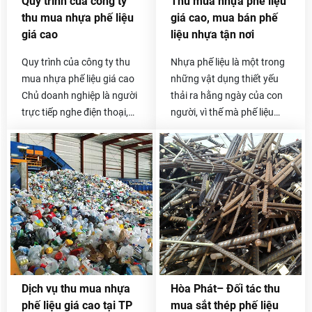
Quy trình của công ty
Thu mua nhựa phế liệu
0985.050.716 -
được chúng tôi thu mua lại
thu mua nhựa phế liệu
giá cao, mua bán phế
0912.009.526 .
với giá cao và cạnh tranh
giá cao
liệu nhựa tận nơi
nhất trên thị trường.
Quy trình của công ty thu
Nhựa phế liệu là một trong
mua nhựa phế liệu giá cao
những vật dụng thiết yếu
Chủ doanh nghiệp là người
thải ra hằng ngày của con
trực tiếp nghe điện thoại,
người, vì thế mà phế liệu
báo giá và thỏa thuận giá
nhựa thải ra cũng vô cùng
với khách hàng, đó là việc
lớn. Nếu bạn đang đau đầu
mà không công ty mua phế
vì số phế liệu nhựa tồn kho
liệu nào làm được. Khách
không biết phải xử lý như
hàng của Hoa Phát 10 năm
thế nào thì hãy liên lạc ngay
nay vẫn rất tin tưởng lối
với chúng tôi nhé. Thu mua
phục vụ này. Sau khi nhận
phế liệu Hòa Phát chuyên
được yêu cầu của quý
thu mua nhựa phế liệu giá
khách, chúng tôi sẽ được
cao trên toàn quốc, đội xe
phân công đến thẩm định
chuyên chở tự bốc xếp, vận
Dịch vụ thu mua nhựa
Hòa Phát– Đối tác thu
giá hoặc thu gom trong
chuyển nhanh gọn nhất,
phế liệu giá cao tại TP
mua sắt thép phế liệu