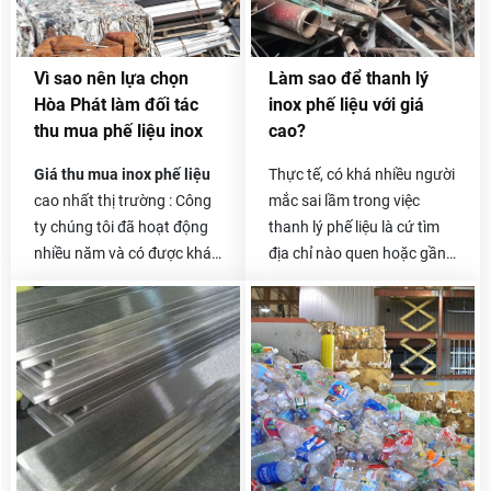
Vì sao nên lựa chọn
Làm sao để thanh lý
Hòa Phát làm đối tác
inox phế liệu với giá
thu mua phế liệu inox
cao?
Giá thu mua inox phế liệu
Thực tế, có khá nhiều người
cao nhất thị trường : Công
mắc sai lầm trong việc
ty chúng tôi đã hoạt động
thanh lý phế liệu là cứ tìm
nhiều năm và có được khá
địa chỉ nào quen hoặc gần
nhiều đối tác là các công ty
nhà và liên hệ thanh lý.
thu mua phế liệu lớn ở cả
Thêm vào đó, việc không
trong và ngoài nước. Được
xác minh là đại lý đó có uy
hỗ trợ từ các doanh nghiệp
tín hay không, phương thức
lớn, có nhà máy xử lý phế
làm việc như thế nào sẽ
liệu nên giá thu mua của
khiến bạn dễ bị “mắc bẫy”.
Hòa Phát luôn cao hơn rất
Những đại lý nhỏ thường có
nhiều.
giá thu mua phế liệu inox
hay tất cả các mặt hàng