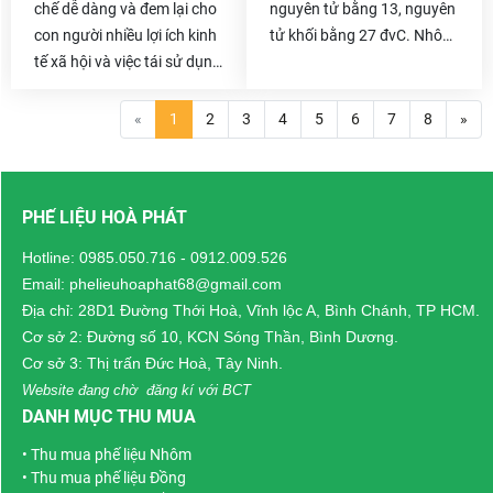
của bạn vừa làm ô nhiễm
chế dễ dàng và đem lại cho
nguyên tử bằng 13, nguyên
môi trường. Vậy thì chẳng
con người nhiều lợi ích kinh
tử khối bằng 27 đvC. Nhôm
có lý do gì để bạn không
tế xã hội và việc tái sử dụng
có điểm đáng chú ý của
thanh lý chúng đi cả .
chúng sẽ giúp tài nguyên
một kim loại có tỷ trọng
bảo vệ, môi trường của
thấp và có khả năng chống
«
1
2
3
4
5
6
7
8
»
chúng ta cũng trở nên xanh
ăn mòn hiện tượng thụ
sạch đẹp hơn. Và khoảng
động. Các thành phần cấu
thời gian giữa năm mới
trúc được làm từ nhôm và
PHẾ LIỆU HOÀ PHÁT
2021,
Phế liệu Hòa Phát
hợp kim của nó là rất quan
tiến hành thực hiện chương
trọng cho ngành công
Hotline:
0985.050.716
-
0912.009.526
trình hoa hồng cho những
nghiệp hàng không vũ trụ
Email: phelieuhoaphat68@gmail.com
người giới thiệu
chuyên thu
và rất quan trọng trong các
Địa chỉ: 28D1 Đường Thới Hoà, Vĩnh lộc A, Bình Chánh, TP HCM.
mua nhôm phế liệu
, khi
lĩnh vực khác của giao
Cơ sở 2: Đường số 10, KCN Sóng Thần, Bình Dương.
hoàn tất giao dịch thu mua
thông vận tải và vật liệu
Cơ sở 3: Thị trấn Đức Hoà, Tây Ninh.
phế liệu trên 10 tấn sẽ được
cấu trúc.
Website đang chờ đăng kí với BCT
tặng hơn 20 triệu hoa hồng
DANH MỤC THU MUA
dành cho khách hàng giới
•
Thu mua phế liệu Nhôm
thiệu.
•
Thu mua phế liệu Đồng