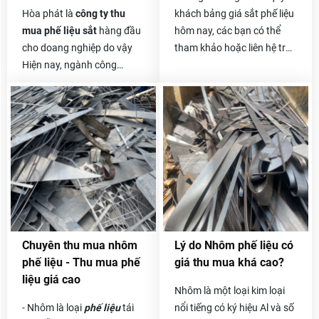
Hòa phát là
công ty thu
khách bảng giá sắt phế liệu
mua phế liệu sắt
hàng đầu
hôm nay, các bạn có thể
cho doang nghiệp do vậy
tham khảo hoặc liên hệ trực
Hiện nay, ngành công
tiếp với chúng tôi để biết
nghiệp xây dựng ngày càng
thêm thông tin chi tiết hơn.
hiện đại và phát triển mạnh
Giá sắt vụn hôm nay
cũng
mẽ, có rất nhiều công trình
khá tốt và ổn định, vì sắt
xây dựng từ nhỏ đến lớn, từ
vụn thường có giá thu mua
công trình nhà cấp 4 cho
không cao bằng các loại
đến những công trình nhà
khác nên khách hàng
cao tầng, nhà máy xây
thường lo lắng về vấn đề
dựng, đóng tàu, cầu đường,
này.
…Tất cả đều sử dụng một
khối lượng sắt khổng lồ.
Chuyên thu mua nhôm
Lý do Nhôm phế liệu có
Kéo theo đó là lượng sắt
phế liệu - Thu mua phế
giá thu mua khá cao?
thải ra cũng không hề nhỏ.
liệu giá cao
Số phế liệu thải ra đó vừa
Nhôm là một loại kim loại
làm tốn diện tích kho bãi
- Nhôm là loại
phế liệu
tái
nổi tiếng có ký hiệu Al và số