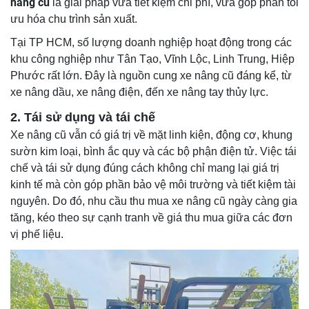
nâng cũ
là giải pháp vừa tiết kiệm chi phí, vừa góp phần tối
ưu hóa chu trình sản xuất.
Tại TP HCM, số lượng doanh nghiệp hoạt động trong các
khu công nghiệp như Tân Tạo, Vĩnh Lộc, Linh Trung, Hiệp
Phước rất lớn. Đây là nguồn cung xe nâng cũ đáng kể, từ
xe nâng dầu, xe nâng điện, đến xe nâng tay thủy lực.
2. Tái sử dụng và tái chế
Xe nâng cũ vẫn có giá trị về mặt linh kiện, động cơ, khung
sườn kim loại, bình ắc quy và các bộ phận điện tử. Việc tái
chế và tái sử dụng đúng cách không chỉ mang lại giá trị
kinh tế mà còn góp phần bảo vệ môi trường và tiết kiệm tài
nguyên. Do đó, nhu cầu thu mua xe nâng cũ ngày càng gia
tăng, kéo theo sự cạnh tranh về giá thu mua giữa các đơn
vị phế liệu.