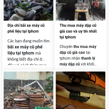
Địa chỉ bãi xe máy cũ
Thu mua máy dập cũ
phế liệu tại tphcm
giá cao và uy tín nhất
tại tphcm
Các bạn đang muốn tìm
bãi xe máy cũ phế
Chuyên
thu mua máy
dập cũ giá cao
tại
liệu tại tphcm
mà
tphcm nhận
thanh lý
không biết địa chỉ ở
máy dập cũ
với khối
đâu và cách thức mua
lượng lớn không giới
bán như thế nào rồi xe
hạn của công ty và
còn giấy tờ hay không
doanh nghiệp thanh lý .
thì qua bài viết này các
bạn sẽ rõ hơn .