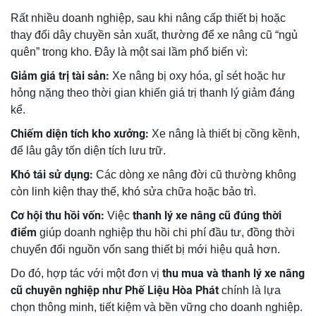
Rất nhiều doanh nghiệp, sau khi nâng cấp thiết bị hoặc
thay đổi dây chuyền sản xuất, thường để xe nâng cũ “ngủ
quên” trong kho. Đây là một sai lầm phổ biến vì:
Giảm giá trị tài sản:
Xe nâng bị oxy hóa, gỉ sét hoặc hư
hỏng nặng theo thời gian khiến giá trị thanh lý giảm đáng
kể.
Chiếm diện tích kho xưởng:
Xe nâng là thiết bị cồng kềnh,
để lâu gây tốn diện tích lưu trữ.
Khó tái sử dụng:
Các dòng xe nâng đời cũ thường không
còn linh kiện thay thế, khó sửa chữa hoặc bảo trì.
Cơ hội thu hồi vốn:
thanh lý xe nâng cũ đúng thời
Việc
điểm
giúp doanh nghiệp thu hồi chi phí đầu tư, đồng thời
chuyển đổi nguồn vốn sang thiết bị mới hiệu quả hơn.
thu mua và thanh lý xe nâng
Do đó, hợp tác với một đơn vị
cũ chuyên nghiệp như Phế Liệu Hòa Phát
chính là lựa
chọn thông minh, tiết kiệm và bền vững cho doanh nghiệp.