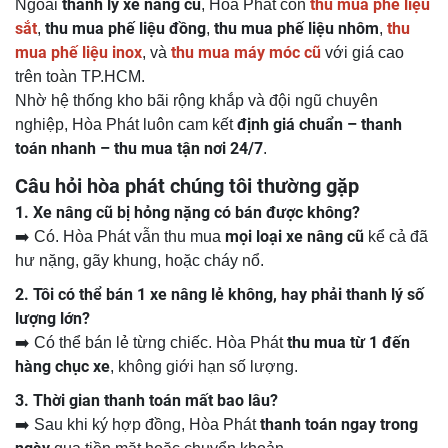
thanh lý xe nâng cũ
thu mua phế liệu
Ngoài
, Hòa Phát còn
sắt
thu mua phế liệu đồng
thu mua phế liệu nhôm
thu
,
,
,
mua phế liệu inox
thu mua máy móc cũ
, và
với giá cao
trên toàn TP.HCM.
Nhờ hệ thống kho bãi rộng khắp và đội ngũ chuyên
định giá chuẩn – thanh
nghiệp, Hòa Phát luôn cam kết
toán nhanh – thu mua tận nơi 24/7
.
Câu hỏi hòa phát chúng tôi thường gặp
1. Xe nâng cũ bị hỏng nặng có bán được không?
mọi loại xe nâng cũ
➡️ Có. Hòa Phát vẫn thu mua
kể cả đã
hư nặng, gãy khung, hoặc cháy nổ.
2. Tôi có thể bán 1 xe nâng lẻ không, hay phải thanh lý số
lượng lớn?
thu mua từ 1 đến
➡️ Có thể bán lẻ từng chiếc. Hòa Phát
hàng chục xe
, không giới hạn số lượng.
3. Thời gian thanh toán mất bao lâu?
thanh toán ngay trong
➡️ Sau khi ký hợp đồng, Hòa Phát