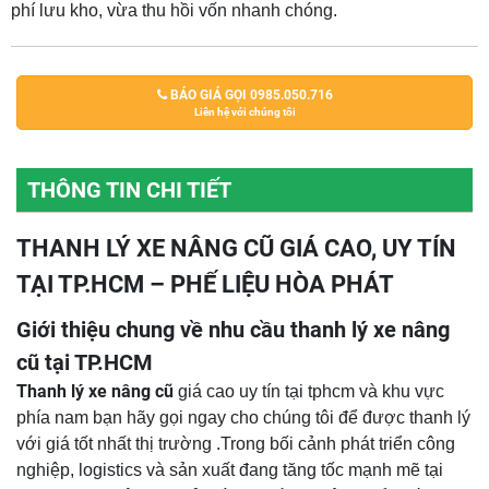
phí lưu kho, vừa thu hồi vốn nhanh chóng.
BÁO GIÁ GỌI 0985.050.716
Liên hệ với chúng tôi
THÔNG TIN CHI TIẾT
THANH LÝ XE NÂNG CŨ GIÁ CAO, UY TÍN
TẠI TP.HCM – PHẾ LIỆU HÒA PHÁT
Giới thiệu chung về nhu cầu thanh lý xe nâng
cũ tại TP.HCM
Thanh lý xe nâng cũ
giá cao uy tín tại tphcm và khu vực
phía nam bạn hãy gọi ngay cho chúng tôi để được thanh lý
với giá tốt nhất thị trường .Trong bối cảnh phát triển công
nghiệp, logistics và sản xuất đang tăng tốc mạnh mẽ tại