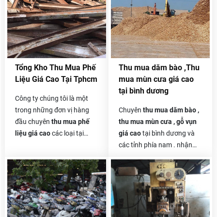
đến nay. Những loại
hàng tồn kho phế
máy móc tại công ty,
liệu và máy móc cũ, dây
nhà ở hay trong các
chuyền sản xuất. v, v.
xưởng không sử dụng
được do oxi hoá, không
khí ăn mòn,... Trường
Tổng Kho Thu Mua Phế
Thu mua dăm bào ,Thu
hợp này bạn nên chọn
Liệu Giá Cao Tại Tphcm
mua mùn cưa giá cao
các cơ sở thanh lý máy
tại bình dương
móc cũ để bán các máy
Công ty chúng tôi là một
móc này.
trong những đơn vị hàng
Chuyên
thu mua dăm bào ,
đầu chuyên
thu mua phế
thu mua mùn cưa , gỗ vụn
liệu giá cao
các loại tại
giá cao
tại bình dương và
tphcm và các tỉnh phía nam
các tỉnh phía nam . nhận
. chúng tôi nhận thầu
thu
hợp đồng thu mua dài hạn
mua phế liệu
của các công
của các công ty trong và
ty và doanh nghiệp lớn nhỏ
ngoài nước với khối lượng
trong và ngoài nước rất
không giới hạn .
mong được sự hợp tác lâu
dài của quý vị .