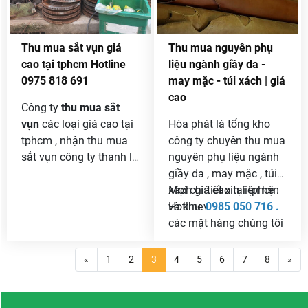
Thu mua sắt vụn giá
Thu mua nguyên phụ
cao tại tphcm Hotline
liệu ngành giầy da -
0975 818 691
may mặc - túi xách | giá
cao
Công ty
thu mua sắt
vụn
các loại giá cao tại
Hòa phát là tổng kho
tphcm , nhận thu mua
công ty chuyên thu mua
sắt vụn công ty thanh lý
nguyên phụ liệu ngành
với khối lượng lớn giá
giầy da , may mặc , túi
cả cạnh tranh và uy tín
xách giá cao tại tphcm
Mọi chi tiết xin liện hệ :
nhất trên thị trường .
và khu vực phía nam .
Hotline
0985 050 716 .
Báo giá sắt vụn hàng
các mặt hàng chúng tôi
ngày để các bạn tham
thu mua điển hình là :
khảo và biết giá chính
thu mua da bò , da heo ,
«
1
2
3
4
5
6
7
8
»
xác nhất .
da cừu , da cá sấu , thu
mua simili , thu mua vải
cây , vải khúc , vải giầy