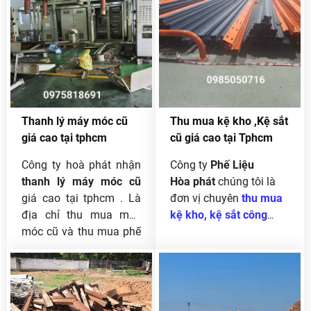
tiện cũ , thu mua máy
trình,hàng điện tử… Chúng
dập hơi , máy dập cơ ,
tôi nhận thu mua phế liệu
thu mua máy khoan
KCN Phước Đông Gò Dầu
công nghiệp , thu mua
Tây Ninh giá cao.
máy hàn , thu mua máy
phát điện cũ , nhận
thanh lý máy móc cũ
Thanh lý máy móc cũ
Thu mua kệ kho ,Kệ sắt
công nghiệp , thanh lý
giá cao tại tphcm
cũ giá cao tại Tphcm
dây chuyền sản xuất ,
thu mua nhà kho ,thu
Công ty hoà phát nhận
Công ty
Phế Liệu
mua xác nhà , thu mua
thanh lý máy móc cũ
Hòa phát
chúng tôi là
nhà xưởng .
giá cao tại tphcm . Là
đơn vị chuyên
thu mua
địa chỉ thu mua máy
kệ kho, kệ sắt công
móc cũ và thu mua phế
nghiệp, kệ siêu thị cũ
liệu lâu năm Hoà
giá cao tại tphcm
và
phát là công ty uy tín và
các tỉnh lân cận. ngoài
được khách hàng tin
ra chúng tôi còn thu
tưởng từ khi thành lập
mua hàng thanh lý,