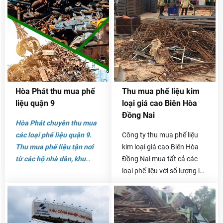
Chí Minh. Nơi đây có tốc
liệu Hòa Phát tại quận Thủ
độ đô thị hóa cao, dân cư
Đức. Với đội ngũ làm việc
đông đúc và nhiều nhà
chuyên nghiệp luôn hướng
máy. Với sự phát triển đó
tới các dịch vụ tiện ích nhất
thì lĩnh vực mua bán phế
cho khách hàng.
liệu đang phát triển.
Hòa Phát thu mua phế
Thu mua phế liệu kim
liệu quận 9
loại giá cao Biên Hòa
Đồng Nai
Hòa Phát chuyên thu mua
các loại phế liệu quận 9.
Công ty thu mua phế liệu
Thu mua phế liệu tận nơi
kim loại giá cao Biên Hòa
từ các hộ nhà dân, khu
Đồng Nai mua tất cả các
chung cư cho đến văn
loại phế liệu với số lượng lớn
phòng công ty hay các nhà
tại các khu công nghiệp,
máy. Với nhiều loại phế
như sắt phế liệu, sắt thừa
liệu: phế liệu giấy thùng,
công trình, nhựa thu mua
phế liệu sắt vụn, phế liệu
phế liệu, đồng, nhôm phế