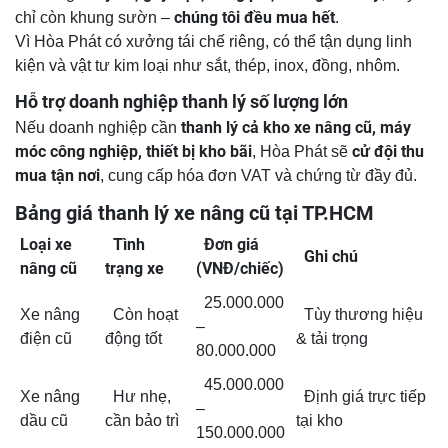
chúng tôi đều mua hết
chỉ còn khung sườn –
.
Vì Hòa Phát có xưởng tái chế riêng, có thể tận dụng linh
kiện và vật tư kim loại như sắt, thép, inox, đồng, nhôm.
Hỗ trợ doanh nghiệp thanh lý số lượng lớn
thanh lý cả kho xe nâng cũ, máy
Nếu doanh nghiệp cần
móc công nghiệp, thiết bị kho bãi
cử đội thu
, Hòa Phát sẽ
mua tận nơi
, cung cấp hóa đơn VAT và chứng từ đầy đủ.
Bảng giá thanh lý xe nâng cũ tại TP.HCM
Loại xe
Tình
Đơn giá
Ghi chú
nâng cũ
trạng xe
(VNĐ/chiếc)
25.000.000
Xe nâng
Còn hoạt
Tùy thương hiệu
–
điện cũ
động tốt
& tải trọng
80.000.000
45.000.000
Xe nâng
Hư nhẹ,
Định giá trực tiếp
–
dầu cũ
cần bảo trì
tại kho
150.000.000