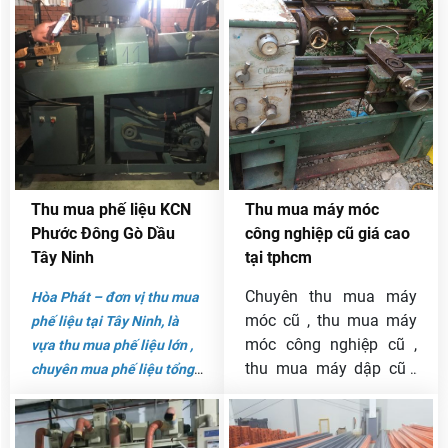
xưởng sản xuất,… Hiểu
chóng là rất khó.
được nhu cầu cần giải
quyết số phế liệu ra đời
trong quá trình sản xuất đó,
dịch vụ
thu mua phế liệu
KCN Long Thành
của công
ty Hòa Phát đã ra đời, cung
cấp những tiện ích cho
nhiều doanh nghiệp tại đây.
Thu mua phế liệu KCN
Thu mua máy móc
Phước Đông Gò Dầu
công nghiệp cũ giá cao
Tây Ninh
tại tphcm
Chuyên thu mua máy
Hòa Phát – đơn vị thu mua
móc cũ , thu mua máy
phế liệu tại Tây Ninh, là
móc công nghiệp cũ ,
vựa thu mua phế liệu lớn ,
thu mua máy dập cũ ,
chuyên mua phế liệu tổng
thu mua máy chặt sắt
hợp bap gồm: nhôm; sắt ;
cũ , thu mua máy chắn
thép; kẽm; thu mua phế
sắt cũ , thu mua máy
liệu inox , sắt công