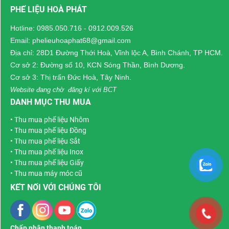
PHẾ LIỆU HOÀ PHÁT
da , thu mua dây kéo ,
dây khóa đồng , thu
Hotline:
0985.050.716
-
0912.009.526
mua chỉ may mặc , chỉ
Email: phelieuhoaphat68@gmail.com
thêu , chỉ dệt , thu mua
Địa chỉ: 28D1 Đường Thới Hoà, Vĩnh lộc A, Bình Chánh, TP HCM.
quần áo tồn kho thanh
Cơ sở 2: Đường số 10, KCN Sóng Thần, Bình Dương.
lý , giầy dép , nốt áo ,
Cơ sở 3: Thị trấn Đức Hoà, Tây Ninh.
cúc áo , chúng tôi nhận
Website đang chờ đăng kí với BCT
hợp đồng thu mua
DANH MỤC THU MUA
nguyên phụ liệu dài hạn
•
Thu mua phế liệu Nhôm
của công ty và doanh
•
Thu mua phế liệu Đồng
nghiệp thanh lý với khối
•
Thu mua phế liệu Sắt
lượng lớn .
•
Thu mua phế liệu Inox
•
Thu mua phế liệu Giấy
•
Thu mua máy móc cũ
KẾT NỐI VỚI CHÚNG TÔI
Chấp nhận thanh toán