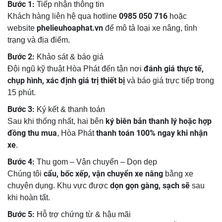
Bước 1:
Tiếp nhận thông tin
0985 050 716
Khách hàng liên hệ qua hotline
hoặc
phelieuhoaphat.vn
website
để mô tả loại xe nâng, tình
trạng và địa điểm.
Bước 2:
Khảo sát & báo giá
đánh giá thực tế,
Đội ngũ kỹ thuật Hòa Phát đến tận nơi
chụp hình, xác định giá trị thiết bị
và báo giá trực tiếp trong
15 phút.
Bước 3:
Ký kết & thanh toán
ký biên bản thanh lý hoặc hợp
Sau khi thống nhất, hai bên
đồng thu mua
thanh toán 100% ngay khi nhận
, Hòa Phát
xe
.
Bước 4:
Thu gom – Vận chuyển – Dọn dẹp
cẩu, bốc xếp, vận chuyển xe nâng
Chúng tôi
bằng xe
dọn gọn gàng, sạch sẽ
chuyên dụng. Khu vực được
sau
khi hoàn tất.
Bước 5:
Hỗ trợ chứng từ & hậu mãi