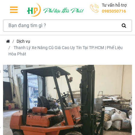
Tư vấn hỗ trợ
0985050716
Dịch vụ
Thanh Lý Xe Nâng Cũ Giá Cao Uy Tín Tại TP.HCM | Phế Liệu
Hòa Phát
hcm
m