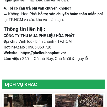
ngày
qua tiền mặt hoặc chuyển khoản.
4. Tôi có cần trả phí vận chuyển không?
hỗ trợ vận chuyển hoàn toàn miễn phí
➡️ Không. Hòa Phát
tại TP.HCM và các khu vực lân cận.
Thông tin liên hệ :
CÔNG TY THU MUA PHẾ LIỆU HÒA PHÁT
Địa chỉ :
Vĩnh lộc - bình chánh - TP.HCM
Hotline/Zalo :
0985 050 716
Website :
https://phelieuhoaphat.vn/
Làm việc :
24/7 – Cả thứ Bảy, Chủ Nhật & ngày lễ
DỊCH VỤ KHÁC