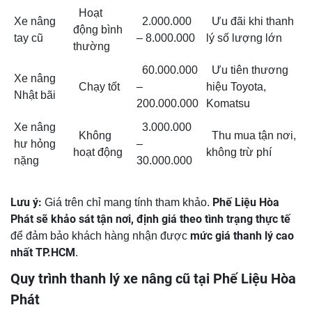
Hoạt
Xe nâng
2.000.000
Ưu đãi khi thanh
động bình
tay cũ
– 8.000.000
lý số lượng lớn
thường
60.000.000
Ưu tiên thương
Xe nâng
Chạy tốt
–
hiệu Toyota,
Nhật bãi
200.000.000
Komatsu
Xe nâng
3.000.000
Không
Thu mua tận nơi,
hư hỏng
–
hoạt động
không trừ phí
nặng
30.000.000
Lưu ý:
Phế Liệu Hòa
Giá trên chỉ mang tính tham khảo.
Phát sẽ khảo sát tận nơi, định giá theo tình trạng thực tế
mức giá thanh lý cao
để đảm bảo khách hàng nhận được
nhất TP.HCM
.
Quy trình thanh lý xe nâng cũ tại Phế Liệu Hòa
Phát