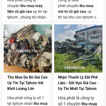
Hòa phát công ty
Công ty Hòa
giá nhanh chuẩn xác
chuyên
thu mua máy
phát chuyên
thu mua
sau khi bạn gọi tới .
tiện cũ giá cao
uy tín tại
mô tơ cũ giá cao
, uy
tphcm , chúng tôi nhận
tín tại khu vực tphcm và
thu mua máy tiện cũ
các tỉnh lân cận. Chúng
thanh lý với khối lượng
tôi sẽ ưu tiên việc Thu
lớn . nói đến nghành
mua mô tơ cũ, hỏng đã
sản xuất cơ khí thì có
qua sử dụng là một
rất nhiều máy móc
trong những dịch vụ
nhưng trong số đó phải
được chú trọng trong
kể đến là máy tiện thì
ngành tái chế và bảo vệ
không thể thiếu được ,
môi trường. Mô tơ là
vì máy tiện là dùng để
một trong những thiết bị
tiện những chi tiết cho
điện được sử dụng rộng
Thu Mua Da Bò Giá Cao
Nhận Thanh Lý Sắt Phế
những sản phẩm nhỏ
rãi trong các ứng dụng
Uy Tín Tại Tphcm Với
Liệu - Sắt Vụn Giá Cao -
đòi hỏi phải có độ chính
công nghiệp và dân
Khối Lượng Lớn
Uy Tín Nhất Tại Tphcm
xác cao nên máy tiện
dụng. Sau một khoảng
không thể thiếu được
thời gian sử dụng, mô tơ
Hòa phát là công ty
Hòa phát công ty số 1
trong nghành chế tạo
thường gặp phải các
tại tphcm nhận
thu mua
số 1 chuyên
thu mua