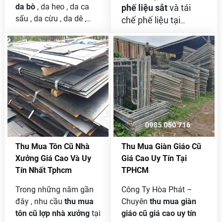
máy .
vấn đề hư hỏng và
da bò
, da heo , da ca
phế liệu sắt
và tái
không còn hoạt động
sấu , da cừu , da dê ,
chế phế liệu tại
hiệu quả như trước. Do
phế liệu với khối lượng
tphcm , nên các bạn
đó, việc thu mua và tái
lớn giá cao . công ty
là công ty , doanh
chế mô tơ cũ không chỉ
chúng tôi chuyên nhận
nghiệp hay cá nhân
giúp giảm thiểu lượng
thanh lý da bò tồn kho
đang có phế liệu sắt
phế liệu điện tử mà còn
của các cơ sở , doanh
cần bán thanh lý mà
mang lại lợi ích kinh tế
nghiệp , hay công ty làm
chưa tìm được đối
và bảo vệ môi trường
giầy da , túi xách , làm
tác nào có uy tín lâu
cho công ty và doanh
sa lông thanh lý .
năm để bán thì hãy
nghiệp.
liên hệ ngay với
chúng tôi để được hổ
Thu Mua Tôn Cũ Nhà
Thu Mua Giàn Giáo Cũ
trợ và được bán phế
Xưởng Giá Cao Và Uy
Giá Cao Uy Tín Tại
liệu sắt của mình với
Tín Nhất Tphcm
TPHCM
giá tốt nhất thị trường
Trong những năm gần
Công Ty Hòa Phát –
cam kết bạn sẽ hài
đây , nhu cầu
thu mua
Chuyên
thu mua giàn
lòng .
tôn cũ lợp nhà
xưởng
tại
giáo cũ giá cao uy tín