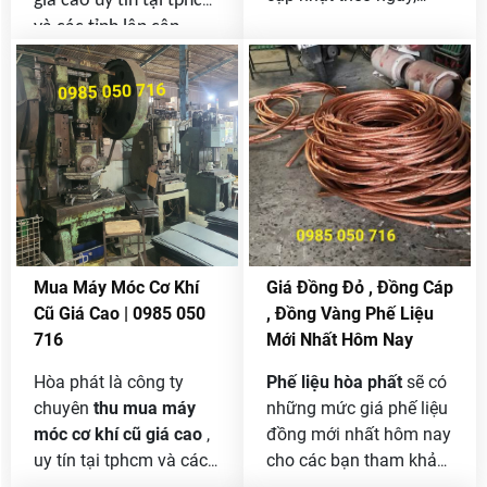
giá cao uy tín tại tphcm
theo giờ cho bạn nắm
và các tỉnh lân cận ,
bắt thị trường sắt phế
chúng tôi nhận thu mua
liệu trong nước cũng
và thanh lý các loại
như ngoài nước và
máy phát điện cũ lớn
chúng tôi sẽ luôn thu
nhỏ một pha , hai pha ,
mua giá cao các loại
ba pha chúng tôi đều
sắt phế liệu công ty
mua hết không giới hạn
thanh lý, sắt phế liệu
số lượng nên các bạn
công trình, sắt vụn, sắt
cần bán máy phát điện
tồn kho.
cũ thì hãy alo cho
Mua Máy Móc Cơ Khí
Giá Đồng Đỏ , Đồng Cáp
chúng tôi để được giá
Cũ Giá Cao | 0985 050
, Đồng Vàng Phế Liệu
tốt nhé .
716
Mới Nhất Hôm Nay
Hòa phát là công ty
Phế liệu hòa phất
sẽ có
chuyên
thu mua máy
những mức giá phế liệu
móc cơ khí cũ giá cao
,
đồng mới nhất hôm nay
uy tín tại tphcm và các
cho các bạn tham khảo
tỉnh lân cận . chúng tôi
nhé, và bạn muốn biết