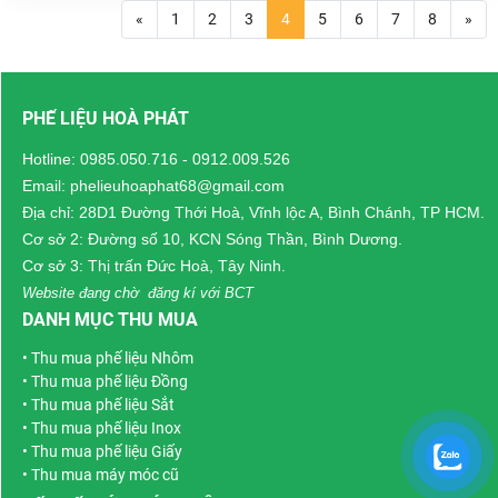
liệu inox tại Bình Dương
,
Long là một trong
«
1
2
3
4
5
6
7
8
»
từ inox dân dụng đến
những tỉnh thành trọng
công nghiệp, cam kết
điểm thuộc khu vực
giá cao, thu gom tận
Đồng bằng sông Cửu
PHẾ LIỆU HOÀ PHÁT
nơi, phục vụ nhanh
Long, với tốc độ đô thị
chóng 24/7.
hóa và công nghiệp hóa
Hotline:
0985.050.716
-
0912.009.526
nhanh chóng. Việc hình
Email: phelieuhoaphat68@gmail.com
thành các cụm công
Địa chỉ: 28D1 Đường Thới Hoà, Vĩnh lộc A, Bình Chánh, TP HCM.
nghiệp như Hòa Phú,
Cơ sở 2: Đường số 10, KCN Sóng Thần, Bình Dương.
Bình Tân, An Định,
Cơ sở 3: Thị trấn Đức Hoà, Tây Ninh.
cùng với sự phát triển
Website đang chờ đăng kí với BCT
của các làng nghề
DANH MỤC THU MUA
truyền thống đã tạo ra
•
Thu mua phế liệu Nhôm
một lượng lớn chất thải
•
Thu mua phế liệu Đồng
công nghiệp, trong đó
•
Thu mua phế liệu Sắt
có phế liệu kim loại như
•
Thu mua phế liệu Inox
: đồng , nhôm , sắt thép
•
Thu mua phế liệu Giấy
vụn , inox, nhựa, giấy,
•
Thu mua máy móc cũ
vải, thiết bị điện tử , máy