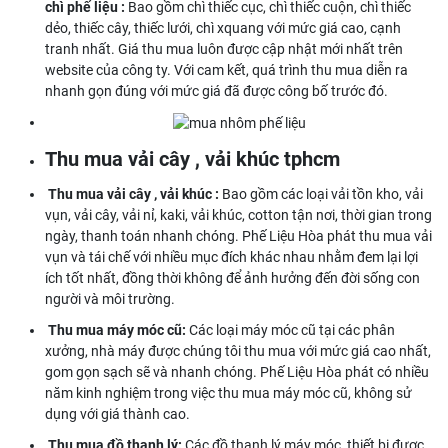
chì phế liệu :
Bao gồm chì thiếc cục, chì thiếc cuộn, chì thiếc
dẻo, thiếc cây, thiếc lưới, chì xquang với mức giá cao, cạnh
tranh nhất. Giá thu mua luôn được cập nhật mới nhất trên
website của công ty. Với cam kết, quá trình thu mua diễn ra
nhanh gọn đúng với mức giá đã được công bố trước đó.
Thu mua vải cây , vải khúc tphcm
Thu mua vải cây , vải khúc :
Bao gồm các loại vải tồn kho, vải
vụn, vải cây, vải nỉ, kaki, vải khúc, cotton tận nơi, thời gian trong
ngày, thanh toán nhanh chóng. Phế Liệu Hòa phát thu mua vải
vụn và tái chế với nhiều mục đích khác nhau nhằm đem lại lợi
ích tốt nhất, đồng thời không để ảnh hưởng đến đời sống con
người và môi trường.
Thu mua máy móc cũ
:
Các loại máy móc cũ tại các phân
xưởng, nhà máy được chúng tôi thu mua với mức giá cao nhất,
gom gọn sạch sẽ và nhanh chóng. Phế Liệu Hòa phát có nhiều
năm kinh nghiệm trong việc thu mua máy móc cũ, không sử
dụng với giá thành cao.
Thu mua đồ thanh lý:
Các đồ thanh lý máy móc, thiết bị được