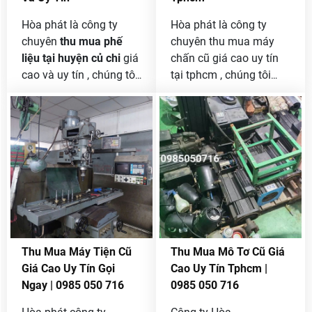
được đơn vị nào phù
thanh lý máy ép nhựa
hợp chuyên về lĩnh vực
cũ
hãy liên hệ ngay với
Hòa phát là công ty
Hòa phát là công ty
đồ cũ này .
hòa phát chúng tôi để
chuyên
thu mua phế
chuyên thu mua máy
được tư vấn và hổ trợ về
liệu tại huyện củ chi
giá
chấn cũ giá cao uy tín
giá tốt nhất .
cao và uy tín , chúng tôi
tại tphcm , chúng tôi
là đơn vị đứng đầu
nhận thanh lý máy chấn
trong nghành thu mua
cũ với khối lượng nhiều
phế liệu lâu năm tại
mọi chi tiết xin liên hệ
huyện củ chi nên rất
sđt
[ 0985 050 716 ]
để
được nhiều người quan
được hổ trợ bán máy
tâm và đã gọi đến cho
chấn cũ với giá tốt nhất
chúng tôi , phế liệu nào
thị trường .
chúng tôi cũng thu mua
từ đồng , nhôm , sắt
thép vụn , máy móc cũ ,
Thu Mua Máy Tiện Cũ
Thu Mua Mô Tơ Cũ Giá
chai nhựa , bọc ny long ,
Giá Cao Uy Tín Gọi
Cao Uy Tín Tphcm |
vỏ lon bia cho đến hàng
Ngay | 0985 050 716
0985 050 716
tồn kho thanh lý , mua
với khối lượng lớn , báo