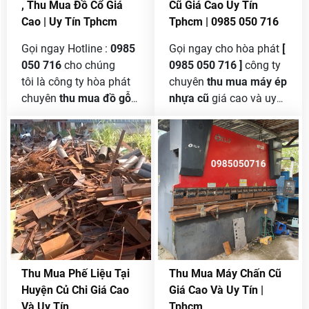
, Thu Mua Đồ Cổ Giá
Cũ Giá Cao Uy Tín
Cao | Uy Tín Tphcm
Tphcm | 0985 050 716
Gọi ngay Hotline :
0985
Gọi ngay cho hòa phát
[
050 716
cho chúng
0985 050 716 ]
công ty
tôi là công ty hòa phát
chuyên
thu mua máy ép
chuyên
thu mua đồ gỗ
nhựa cũ
giá cao và uy
cũ xưa
, đồ cổ , bàn ghế
tín nhất nhì tại tphcm và
gỗ , giường gỗ , lục bình
các tỉnh phía nam ,
gỗ cũ , tủ gỗ cũ gia đình
chúng tôi nhận thu mua
xài lâu năm do không
ép nhựa nằm , máy ép
gian nhà bạn nhỏ trật
nhựa đứng cũng như
hẹp không thích hợp
thu mua tất cả các loại
hay do không hợp
máy có lực ép từ nhỏ
về phong thủy muốn
cho đến lớn không ngại
thay đổi phong cách
số lượng bao nhiêu
cho mới mẽ mà muốn
cũng mua và mua theo
Thu Mua Phế Liệu Tại
Thu Mua Máy Chấn Cũ
bán đồ gỗ cũ của mình
lực ép của máy , vậy
Huyện Củ Chi Giá Cao
Giá Cao Và Uy Tín |
nhưng lại chưa tìm
nên công ty bạn cần
Và Uy Tín
Tphcm