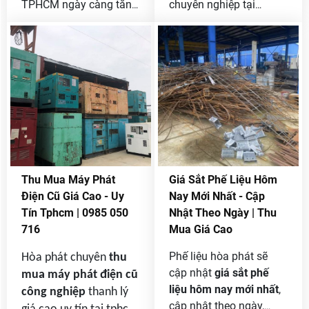
TPHCM ngày càng tăng
chuyên nghiệp tại
cao . Các công trình xây
TPHCM. Nếu bạn đang
dựng , cải tạo , hoặc
có giàn giáo cũ cần bán
thay thế mái nhà cũ
mà chưa tìm được công
đang tạo ra một lượng
ty thu mua giàn giáo cũ
tôn lợp nhà không nhỏ .
nào có uy tín
Tuy nhiên, thay vì bỏ đi
thì đây
Công ty Phế
những tấm tôn cũ ,
Liệu Hòa Phát
chính là
người dân và các chủ
sự lựa chọn hoàn hảo.
công trình có thể tận
Bài viết này sẽ giới thiệu
dụng dịch vụ thu mua
chi tiết về dịch vụ thu
Thu Mua Máy Phát
Giá Sắt Phế Liệu Hôm
tôn cũ để không chỉ thu
mua giàn giáo cũ của
Điện Cũ Giá Cao - Uy
Nay Mới Nhất - Cập
lại một khoản chi phí
Hòa Phát và lý do tại
Tín Tphcm | 0985 050
Nhật Theo Ngày | Thu
mà còn góp phần bảo
sao bạn nên chọn công
716
Mua Giá Cao
vệ môi trường .
ty của chúng tôi.
Phế liệu hòa phát sẽ
Hòa phát chuyên
thu
cập nhật
giá sắt phế
mua máy phát điện cũ
liệu hôm nay mới nhất
,
công nghiệp
thanh lý
cập nhật theo ngày,