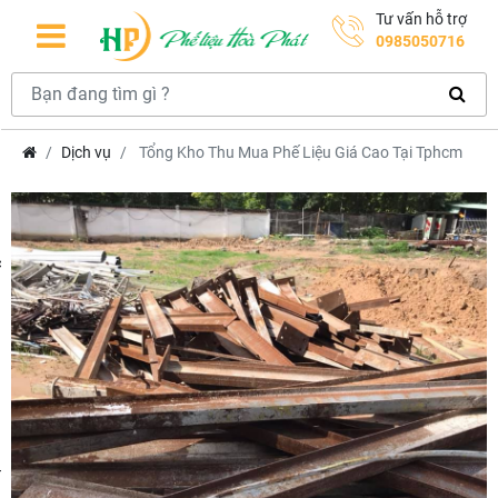
Tư vấn hỗ trợ
0985050716
Dịch vụ
Tổng Kho Thu Mua Phế Liệu Giá Cao Tại Tphcm
hcm
m