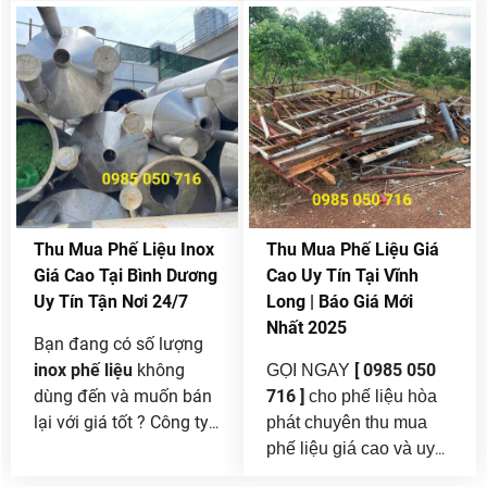
nhận thanh lý máy móc
giá chính xác thì hãy gọi
cơ khí cũ với khối lượng
điện cho chúng tôi qua
lớn không giới hạn của
Hotline
[ 0985 050 716 ]
công ty bán thanh lý
để được hổ trợ.
mọi chi tiết xin liên hệ [
0985 050 716 ] để được
tư vấn và hổ trợ bán
máy vũ với giá tốt nhất
thị trường .
Thu Mua Phế Liệu Inox
Thu Mua Phế Liệu Giá
Giá Cao Tại Bình Dương
Cao Uy Tín Tại Vĩnh
Uy Tín Tận Nơi 24/7
Long | Báo Giá Mới
Nhất 2025
Bạn đang có số lượng
inox phế liệu
không
[ 0985 050
GỌI NGAY
dùng đến và muốn bán
716 ]
cho phế liệu hòa
lại với giá tốt ? Công ty
phát chuyên thu mua
Phế liệu hòa phát chúng
phế liệu giá cao và uy
tôi chuyên
thu mua phế
tín tại vĩnh long . Vĩnh