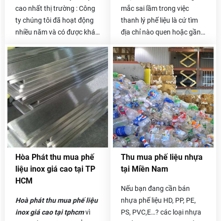
cao nhất thị trường : Công
mắc sai lầm trong việc
ty chúng tôi đã hoạt động
thanh lý phế liệu là cứ tìm
nhiều năm và có được khá
địa chỉ nào quen hoặc gần
nhiều đối tác là các công ty
nhà và liên hệ thanh lý.
thu mua phế liệu lớn ở cả
Thêm vào đó, việc không
trong và ngoài nước. Được
xác minh là đại lý đó có uy
hỗ trợ từ các doanh nghiệp
tín hay không, phương thức
lớn, có nhà máy xử lý phế
làm việc như thế nào sẽ
liệu nên giá thu mua của
khiến bạn dễ bị “mắc bẫy”.
Hòa Phát luôn cao hơn rất
Những đại lý nhỏ thường có
nhiều.
giá thu mua phế liệu inox
hay tất cả các mặt hàng
phế liệu khác với giá thấp
Hòa Phát thu mua phế
Thu mua phế liệu nhựa
và phải trải qua rất nhiều
liệu inox giá cao tại TP
tại Miền Nam
địa chỉ khác trước khi tới
HCM
được kho bãi. Người thanh
Nếu bạn đang cần bán
lý “vô tình” phải chịu cả chi
Hoà phát thu mua phế liệu
nhựa phế liệu HD, PP, PE,
phí vận chuyển dẫn đến giá
inox giá cao tại tphcm
vì
PS, PVC,E…? các loại nhựa