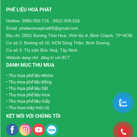
thời gian giữa năm mới
trúc được làm từ nhôm và
PHẾ LIỆU HOÀ PHÁT
2021,
Phế liệu Hòa Phát
hợp kim của nó là rất quan
tiến hành thực hiện chương
trọng cho ngành công
Hotline:
0985.050.716
-
0912.009.526
trình hoa hồng cho những
nghiệp hàng không vũ trụ
Email: phelieuhoaphat68@gmail.com
người giới thiệu
chuyên thu
và rất quan trọng trong các
Địa chỉ: 28D1 Đường Thới Hoà, Vĩnh lộc A, Bình Chánh, TP HCM.
mua nhôm phế liệu
, khi
lĩnh vực khác của giao
Cơ sở 2: Đường số 10, KCN Sóng Thần, Bình Dương.
hoàn tất giao dịch thu mua
thông vận tải và vật liệu
Cơ sở 3: Thị trấn Đức Hoà, Tây Ninh.
phế liệu trên 10 tấn sẽ được
cấu trúc.
Website đang chờ đăng kí với BCT
tặng hơn 20 triệu hoa hồng
DANH MỤC THU MUA
dành cho khách hàng giới
•
Thu mua phế liệu Nhôm
thiệu.
•
Thu mua phế liệu Đồng
•
Thu mua phế liệu Sắt
•
Thu mua phế liệu Inox
•
Thu mua phế liệu Giấy
•
Thu mua máy móc cũ
KẾT NỐI VỚI CHÚNG TÔI