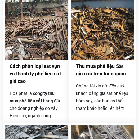
cũng như chất liệu đó đáp
liệu. Chúng tôi tự hào về
ứng thị trường như thế nào.
quá trình làm nên thương
hiệu Hòa Phát của mình.
Trong suốt nhiều năm trong
nghề, Hòa Phát đã hợp tác
với rất nhiều khách hàng,
rất nhiều doanh nghiệp,
công ty lớn nhỏ và ai cũng
hài lòng về cách thức thu
Cách phân loại sắt vụn
Thu mua phế liệu Sắt
mua, xử lý phế liệu của
và thanh lý phế liệu sắt
giá cao trên toàn quốc
chúng tôi.
giá cao
Chúng tôi xin gửi đến quý
Hòa phát là
công ty thu
khách bảng giá sắt phế liệu
mua phế liệu sắt
hàng đầu
hôm nay, các bạn có thể
cho doang nghiệp do vậy
tham khảo hoặc liên hệ trực
Hiện nay, ngành công
tiếp với chúng tôi để biết
nghiệp xây dựng ngày càng
thêm thông tin chi tiết hơn.
hiện đại và phát triển mạnh
Giá sắt vụn hôm nay
cũng
mẽ, có rất nhiều công trình
khá tốt và ổn định, vì sắt