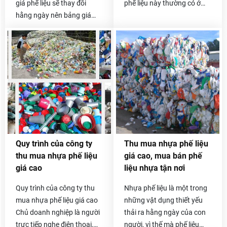
cả thanh lý bị giảm đi đáng
giá phế liệu sẽ thay đổi
phế liệu này thường có ở
kể. Để hạn chế vấn đề này,
hằng ngày nên bảng giá
các công ty sản xuất các
bạn hãy tìm kiếm những địa
chúng tôi đưa ra chỉ mang
sản phẩm nhựa hoặc sản
chỉ công ty lớn trên thị
tính chất tham khảo.
phẩm có một số bộ phận
trường.
Chúng tôi luôn thu mua giá
bằng nhựa..Công ty thu
cao và công khai bảng giá
mua phế liệu Hòa Phát
để quý khách hàng có thể
chuyên thu mua nhựa phế
tham khảo, so sánh. Để biết
liệu giá tốt. Tất cả các
chính xác giá inox phế liệu
chủng loại phế liệu nhựa
hôm nay bao tiền 1kg thì
PVC, HD, PE, PS, PP thường
quý khách có thể gọi trực
có ở các công ty, xưởng sản
tiếp đến số hotline
xuất gia công đồ nhựa đều
Quy trình của công ty
Thu mua nhựa phế liệu
0985.050.716 -
được chúng tôi thu mua lại
thu mua nhựa phế liệu
giá cao, mua bán phế
0912.009.526 .
với giá cao và cạnh tranh
giá cao
liệu nhựa tận nơi
nhất trên thị trường.
Quy trình của công ty thu
Nhựa phế liệu là một trong
mua nhựa phế liệu giá cao
những vật dụng thiết yếu
Chủ doanh nghiệp là người
thải ra hằng ngày của con
trực tiếp nghe điện thoại,
người, vì thế mà phế liệu