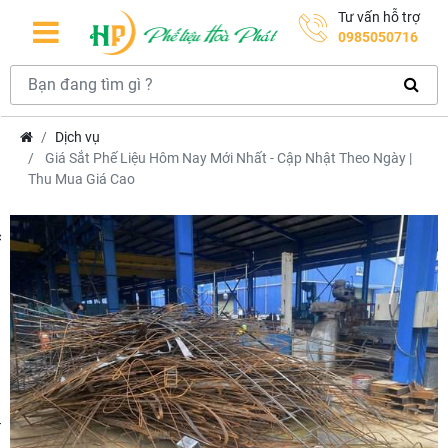
Tư vấn hỗ trợ
0985050716
Dịch vụ
Giá Sắt Phế Liệu Hôm Nay Mới Nhất - Cập Nhật Theo Ngày |
Thu Mua Giá Cao
hcm
m