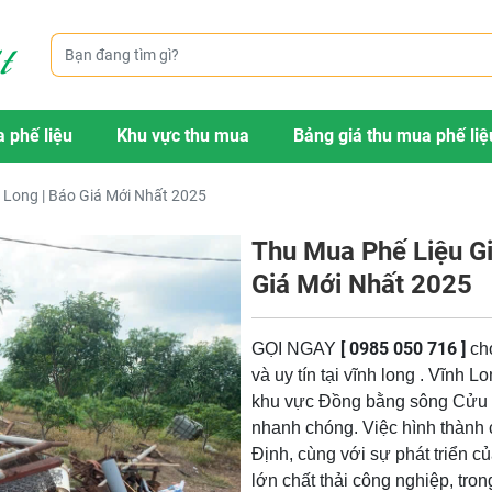
 phế liệu
Khu vực thu mua
Bảng giá thu mua phế liệ
h Long | Báo Giá Mới Nhất 2025
Thu Mua Phế Liệu Gi
Giá Mới Nhất 2025
[ 0985 050 716 ]
GỌI NGAY
cho
và uy tín tại vĩnh long . Vĩnh 
khu vực Đồng bằng sông Cửu Lo
nhanh chóng. Việc hình thành
Định, cùng với sự phát triển c
lớn chất thải công nghiệp, tron