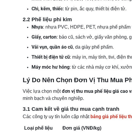
Chì, kẽm, thiếc
: từ pin, ắc quy, thiết bị điện tử.
2.2 Phế liệu phi kim
Nhựa
: nhựa PVC, HDPE, PET, nhựa phế phẩm 
Giấy, carton
: báo cũ, sách vở, giấy văn phòng, gi
Vải vụn, quần áo cũ
, da giày phế phẩm.
Thiết bị điện tử cũ
: máy in, máy tính, tivi, điện t
Máy móc hư hỏng
: từ các nhà máy cơ khí, xưởn
Lý Do Nên Chọn Đơn Vị Thu Mua Ph
đơn vị thu mua phế liệu giá cao v
Việc lựa chọn một
minh bạch và chuyên nghiệp.
3.1 Cam kết về giá thu mua cạnh tranh
bảng giá phế liệu t
Các công ty uy tín luôn cập nhật
Loại phế liệu
Đơn giá (VNĐ/kg)