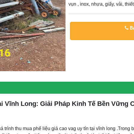
vụn , inox, nhựa, giấy, vải, thiế
BÁ
ại Vĩnh Long: Giải Pháp Kinh Tế Bền Vững
uá trình thu mua phế liệu giá cao vag uy tín tại vĩnh long .Tron