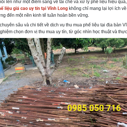
 lên như một điểm sáng về tái chế và xử lý phế liệu hiệu quả,
 liệu giá cao uy tín tại Vĩnh Long
không chỉ mang lại lợi ích v
ớng đến một nền kinh tế tuần hoàn bền vững.
chuyên sâu và chi tiết về dịch vụ thu mua phế liệu tại địa bàn V
hiệm chọn đơn vị thu mua uy tín, từ góc nhìn học thuật và thực 