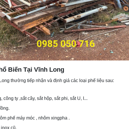
ổ Biến Tại Vĩnh Long
Long thường tiếp nhận và định giá các loại phế liệu sau:
công ty ,sắt cây, sắt hộp, sắt phi, sắt U, I...
đồng.
hôm phế máy móc , nhôm xingpha .
 inox cũ.