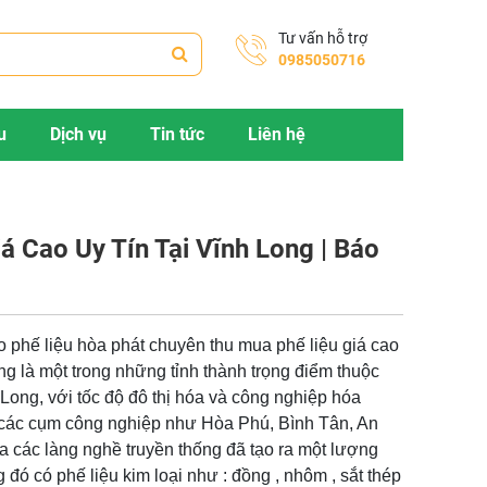
Tư vấn hỗ trợ
0985050716
u
Dịch vụ
Tin tức
Liên hệ
á Cao Uy Tín Tại Vĩnh Long | Báo
 phế liệu hòa phát chuyên thu mua phế liệu giá cao
Long là một trong những tỉnh thành trọng điểm thuộc
ng, với tốc độ đô thị hóa và công nghiệp hóa
 các cụm công nghiệp như Hòa Phú, Bình Tân, An
ủa các làng nghề truyền thống đã tạo ra một lượng
g đó có phế liệu kim loại như : đồng , nhôm , sắt thép