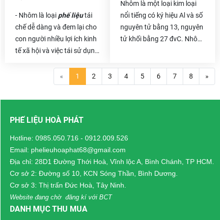
Số phế liệu thải ra đó vừa
Nhôm là một loại kim loại
làm tốn diện tích kho bãi
- Nhôm là loại
phế liệu
tái
nổi tiếng có ký hiệu Al và số
của bạn vừa làm ô nhiễm
chế dễ dàng và đem lại cho
nguyên tử bằng 13, nguyên
môi trường. Vậy thì chẳng
con người nhiều lợi ích kinh
tử khối bằng 27 đvC. Nhôm
có lý do gì để bạn không
tế xã hội và việc tái sử dụng
có điểm đáng chú ý của
thanh lý chúng đi cả .
chúng sẽ giúp tài nguyên
một kim loại có tỷ trọng
bảo vệ, môi trường của
thấp và có khả năng chống
«
1
2
3
4
5
6
7
8
»
chúng ta cũng trở nên xanh
ăn mòn hiện tượng thụ
sạch đẹp hơn. Và khoảng
động. Các thành phần cấu
thời gian giữa năm mới
trúc được làm từ nhôm và
PHẾ LIỆU HOÀ PHÁT
2021,
Phế liệu Hòa Phát
hợp kim của nó là rất quan
tiến hành thực hiện chương
trọng cho ngành công
Hotline:
0985.050.716
-
0912.009.526
trình hoa hồng cho những
nghiệp hàng không vũ trụ
Email: phelieuhoaphat68@gmail.com
người giới thiệu
chuyên thu
và rất quan trọng trong các
Địa chỉ: 28D1 Đường Thới Hoà, Vĩnh lộc A, Bình Chánh, TP HCM.
mua nhôm phế liệu
, khi
lĩnh vực khác của giao
Cơ sở 2: Đường số 10, KCN Sóng Thần, Bình Dương.
hoàn tất giao dịch thu mua
thông vận tải và vật liệu
Cơ sở 3: Thị trấn Đức Hoà, Tây Ninh.
phế liệu trên 10 tấn sẽ được
cấu trúc.
Website đang chờ đăng kí với BCT
tặng hơn 20 triệu hoa hồng
DANH MỤC THU MUA
dành cho khách hàng giới