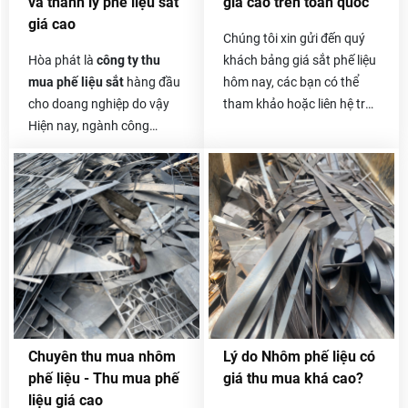
và thanh lý phế liệu sắt
giá cao trên toàn quốc
chúng tôi.
giá cao
Chúng tôi xin gửi đến quý
Hòa phát là
công ty thu
khách bảng giá sắt phế liệu
mua phế liệu sắt
hàng đầu
hôm nay, các bạn có thể
cho doang nghiệp do vậy
tham khảo hoặc liên hệ trực
Hiện nay, ngành công
tiếp với chúng tôi để biết
nghiệp xây dựng ngày càng
thêm thông tin chi tiết hơn.
hiện đại và phát triển mạnh
Giá sắt vụn hôm nay
cũng
mẽ, có rất nhiều công trình
khá tốt và ổn định, vì sắt
xây dựng từ nhỏ đến lớn, từ
vụn thường có giá thu mua
công trình nhà cấp 4 cho
không cao bằng các loại
đến những công trình nhà
khác nên khách hàng
cao tầng, nhà máy xây
thường lo lắng về vấn đề
dựng, đóng tàu, cầu đường,
này.
…Tất cả đều sử dụng một
khối lượng sắt khổng lồ.
Chuyên thu mua nhôm
Lý do Nhôm phế liệu có
Kéo theo đó là lượng sắt
phế liệu - Thu mua phế
giá thu mua khá cao?
thải ra cũng không hề nhỏ.
liệu giá cao