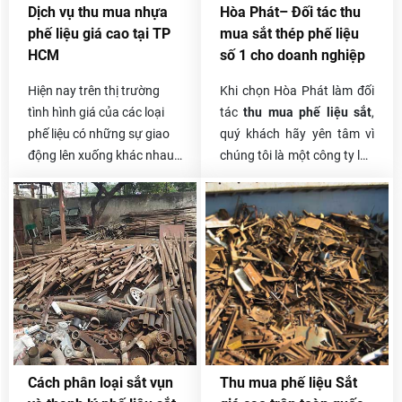
phân công đến thẩm định
chuyên chở tự bốc xếp, vận
Dịch vụ thu mua nhựa
Hòa Phát– Đối tác thu
giá hoặc thu gom trong
chuyển nhanh gọn nhất,
phế liệu giá cao tại TP
mua sắt thép phế liệu
ngày và thanh toán linh
thanh toán một lần và có
HCM
số 1 cho doanh nghiệp
hoạt cho khách.
phần trăm hoa hồng cho
người giới thiệu.
Hiện nay trên thị trường
Khi chọn Hòa Phát làm đối
tình hình giá của các loại
tác
thu mua phế liệu sắt
,
phế liệu có những sự giao
quý khách hãy yên tâm vì
động lên xuống khác nhau
chúng tôi là một công ty lâu
tùy thuộc vào thời gian
năm làm trong ngành phế
cũng như chất liệu đó đáp
liệu. Chúng tôi tự hào về
ứng thị trường như thế nào.
quá trình làm nên thương
hiệu Hòa Phát của mình.
Trong suốt nhiều năm trong
nghề, Hòa Phát đã hợp tác
với rất nhiều khách hàng,
rất nhiều doanh nghiệp,
công ty lớn nhỏ và ai cũng
hài lòng về cách thức thu
Cách phân loại sắt vụn
Thu mua phế liệu Sắt
mua, xử lý phế liệu của