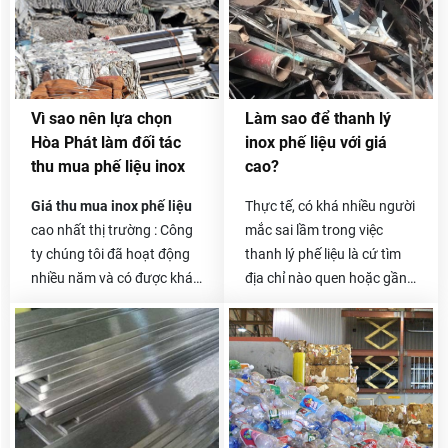
Vì sao nên lựa chọn
Làm sao để thanh lý
Hòa Phát làm đối tác
inox phế liệu với giá
thu mua phế liệu inox
cao?
Giá thu mua inox phế liệu
Thực tế, có khá nhiều người
cao nhất thị trường : Công
mắc sai lầm trong việc
ty chúng tôi đã hoạt động
thanh lý phế liệu là cứ tìm
nhiều năm và có được khá
địa chỉ nào quen hoặc gần
nhiều đối tác là các công ty
nhà và liên hệ thanh lý.
thu mua phế liệu lớn ở cả
Thêm vào đó, việc không
trong và ngoài nước. Được
xác minh là đại lý đó có uy
hỗ trợ từ các doanh nghiệp
tín hay không, phương thức
lớn, có nhà máy xử lý phế
làm việc như thế nào sẽ
liệu nên giá thu mua của
khiến bạn dễ bị “mắc bẫy”.
Hòa Phát luôn cao hơn rất
Những đại lý nhỏ thường có