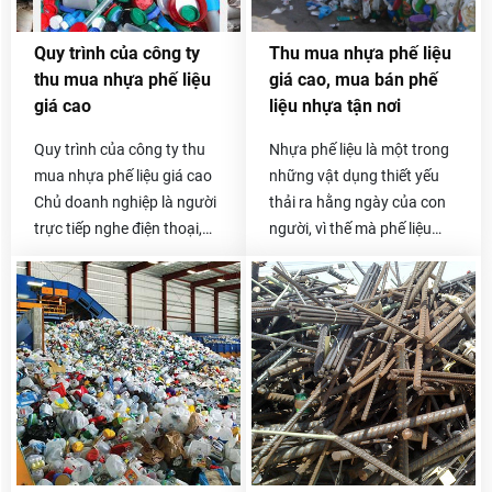
quý khách có thể gọi trực
có ở các công ty, xưởng sản
tiếp đến số hotline
xuất gia công đồ nhựa đều
Quy trình của công ty
Thu mua nhựa phế liệu
0985.050.716 -
được chúng tôi thu mua lại
thu mua nhựa phế liệu
giá cao, mua bán phế
0912.009.526 .
với giá cao và cạnh tranh
giá cao
liệu nhựa tận nơi
nhất trên thị trường.
Quy trình của công ty thu
Nhựa phế liệu là một trong
mua nhựa phế liệu giá cao
những vật dụng thiết yếu
Chủ doanh nghiệp là người
thải ra hằng ngày của con
trực tiếp nghe điện thoại,
người, vì thế mà phế liệu
báo giá và thỏa thuận giá
nhựa thải ra cũng vô cùng
với khách hàng, đó là việc
lớn. Nếu bạn đang đau đầu
mà không công ty mua phế
vì số phế liệu nhựa tồn kho
liệu nào làm được. Khách
không biết phải xử lý như
hàng của Hoa Phát 10 năm
thế nào thì hãy liên lạc ngay
nay vẫn rất tin tưởng lối
với chúng tôi nhé. Thu mua
phục vụ này. Sau khi nhận
phế liệu Hòa Phát chuyên
được yêu cầu của quý
thu mua nhựa phế liệu giá
khách, chúng tôi sẽ được
cao trên toàn quốc, đội xe