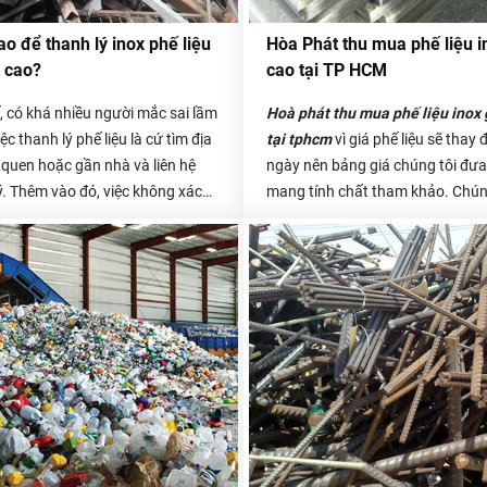
o để thanh lý inox phế liệu
Hòa Phát thu mua phế liệu i
á cao?
cao tại TP HCM
, có khá nhiều người mắc sai lầm
Hoà phát thu mua phế liệu inox 
ệc thanh lý phế liệu là cứ tìm địa
tại tphcm
vì giá phế liệu sẽ thay 
 quen hoặc gần nhà và liên hệ
ngày nên bảng giá chúng tôi đưa 
ý. Thêm vào đó, việc không xác
mang tính chất tham khảo. Chún
đại lý đó có uy tín hay không,
luôn thu mua giá cao và công kh
thức làm việc như thế nào sẽ
giá để quý khách hàng có thể th
ạn dễ bị “mắc bẫy”. Những đại lý
khảo, so sánh. Để biết chính xác 
ờng có giá thu mua phế liệu inox
phế liệu hôm nay bao tiền 1kg th
 cả các mặt hàng phế liệu khác
khách có thể gọi trực tiếp đến số
thấp và phải trải qua rất nhiều
0985.050.716 - 0912.009.526 .
khác trước khi tới được kho bãi.
anh lý “vô tình” phải chịu cả chi
 chuyển dẫn đến giá cả thanh lý
 đi đáng kể. Để hạn chế vấn đề
n hãy tìm kiếm những địa chỉ