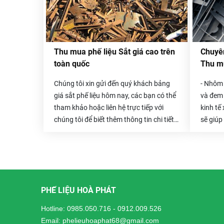
Thu mua phế liệu Sắt giá cao trên
Chuyên
toàn quốc
Thu mu
Chúng tôi xin gửi đến quý khách bảng
- Nhôm 
giá sắt phế liệu hôm nay, các bạn có thể
và đem 
tham khảo hoặc liên hệ trực tiếp với
kinh tế
chúng tôi để biết thêm thông tin chi tiết
sẽ giúp
hơn.
Giá sắt vụn hôm nay
cũng khá tốt
của chú
và ổn định, vì sắt vụn thường có giá thu
đẹp hơn
mua không cao bằng các loại khác nên
mới 202
khách hàng thường lo lắng về vấn đề
thực hi
này.
những n
PHẾ LIỆU HOÀ PHÁT
nhôm p
thu mua
Hotline:
0985.050.716
-
0912.009.526
tặng hơ
Email: phelieuhoaphat68@gmail.com