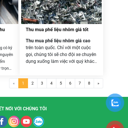
chúng đi cả .
thu
Thu mua phế liệu nhôm giá tốt
Thu mua phế liệu nhôm giá cao
trên toàn quốc. Chỉ với một cuộc
ng có ký
gọi, chúng tôi sẽ cho đội xe chuyên
, nguyên
dụng xuống làm việc với quý khách
iểm
hàng ngay trong ngày. Giá thu mua
ỷ trọng
luôn cao hơn các đơn vị khác tới
òn hiện
30% và đặc biệt là luôn trích lợi
 cấu
«
1
2
3
4
5
6
7
8
»
nhuận, hoa hồng cho người giới
im của
thiệu .
công
 quan
ẾT NỐI VỚI CHÚNG TÔI
a giao
.