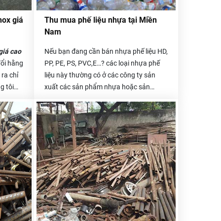
nox giá
Thu mua phế liệu nhựa tại Miền
Nam
giá cao
Nếu bạn đang cần bán nhựa phế liệu HD,
đổi hằng
PP, PE, PS, PVC,E…? các loại nhựa phế
ra chỉ
liệu này thường có ở các công ty sản
g tôi
xuất các sản phẩm nhựa hoặc sản
ai bảng
phẩm có một số bộ phận bằng
am
nhựa..Công ty thu mua phế liệu Hòa
giá inox
Phát chuyên thu mua nhựa phế liệu giá
ì quý
tốt. Tất cả các chủng loại phế liệu nhựa
 hotline
PVC, HD, PE, PS, PP thường có ở các
công ty, xưởng sản xuất gia công đồ
nhựa đều được chúng tôi thu mua lại với
giá cao và cạnh tranh nhất trên thị
trường.