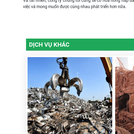
Và tất nhiên, công ty chúng tôi cũng sẽ có hoa hồng hấp dẫ
việc và mong muốn được cùng nhau phát triển hơn nữa.
DỊCH VỤ KHÁC