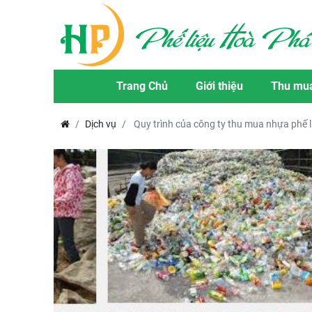
Trang Chủ
Giới thiệu
Thu mua
Dịch vụ
Quy trình của công ty thu mua nhựa phế l