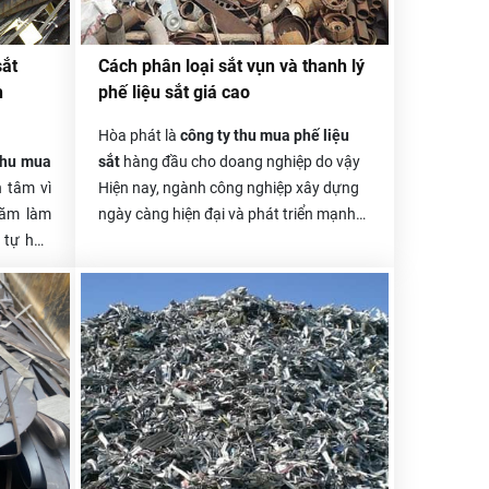
sắt
Cách phân loại sắt vụn và thanh lý
h
phế liệu sắt giá cao
Hòa phát là
công ty thu mua phế liệu
thu mua
sắt
hàng đầu cho doang nghiệp do vậy
n tâm vì
Hiện nay, ngành công nghiệp xây dựng
năm làm
ngày càng hiện đại và phát triển mạnh
i tự hào
mẽ, có rất nhiều công trình xây dựng từ
iệu Hòa
nhỏ đến lớn, từ công trình nhà cấp 4 cho
iều năm
đến những công trình nhà cao tầng, nhà
 với rất
máy xây dựng, đóng tàu, cầu đường,…
u doanh
Tất cả đều sử dụng một khối lượng sắt
cũng hài
khổng lồ. Kéo theo đó là lượng sắt thải
phế liệu
ra cũng không hề nhỏ. Số phế liệu thải ra
đó vừa làm tốn diện tích kho bãi của bạn
vừa làm ô nhiễm môi trường. Vậy thì
chẳng có lý do gì để bạn không thanh lý