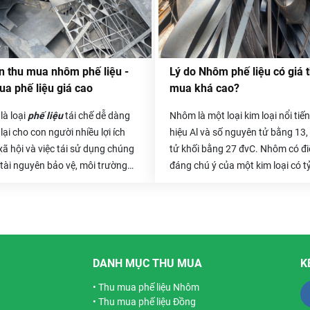
 thu mua nhôm phế liệu -
Lý do Nhôm phế liệu có giá 
a phế liệu giá cao
mua khá cao?
là loại
phế liệu
tái chế dễ dàng
Nhôm là một loại kim loại nổi tiế
lại cho con người nhiều lợi ích
hiệu Al và số nguyên tử bằng 13
 xã hội và việc tái sử dụng chúng
tử khối bằng 27 đvC. Nhôm có đ
 tài nguyên bảo vệ, môi trường
đáng chú ý của một kim loại có t
ng ta cũng trở nên xanh sạch
thấp và có khả năng chống ăn m
. Và khoảng thời gian giữa năm
tượng thụ động. Các thành phần
1,
Phế liệu Hòa Phát
tiến hành
trúc được làm từ nhôm và hợp k
ện chương trình hoa hồng cho
nó là rất quan trọng cho ngành 
gười giới thiệu
chuyên thu mua
nghiệp hàng không vũ trụ và rất
DANH MỤC THU MUA
K
hế liệu
, khi hoàn tất giao dịch
trọng trong các lĩnh vực khác củ
 phế liệu trên 10 tấn sẽ được
thông vận tải và vật liệu cấu trúc
•
Thu mua phế liệu Nhôm
n 20 triệu hoa hồng dành cho
•
Thu mua phế liệu Đồng