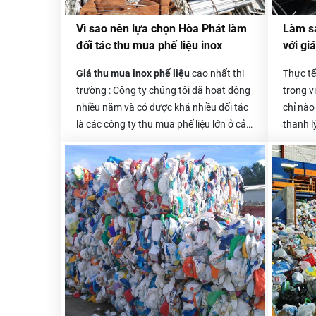
Vì sao nên lựa chọn Hòa Phát làm
Làm sa
đối tác thu mua phế liệu inox
với gi
Giá thu mua inox phế liệu
cao nhất thị
Thực tế
trường : Công ty chúng tôi đã hoạt động
trong vi
nhiều năm và có được khá nhiều đối tác
chỉ nào
là các công ty thu mua phế liệu lớn ở cả
thanh l
trong và ngoài nước. Được hỗ trợ từ các
minh là 
doanh nghiệp lớn, có nhà máy xử lý phế
phương 
liệu nên giá thu mua của Hòa Phát luôn
khiến b
cao hơn rất nhiều.
nhỏ thư
hay tất
với giá 
địa chỉ 
Người th
phí vận
bị giảm
này, bạ