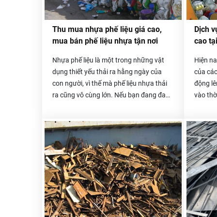
công ty 
Thu mua nhựa phế liệu giá cao,
Dịch v
mua bán phế liệu nhựa tận nơi
cao t
Nhựa phế liệu là một trong những vật
Hiện na
dụng thiết yếu thải ra hằng ngày của
của các
con người, vì thế mà phế liệu nhựa thải
động lê
ra cũng vô cùng lớn. Nếu bạn đang đau
vào thờ
đầu vì số phế liệu nhựa tồn kho không
ứng thị
biết phải xử lý như thế nào thì hãy liên
lạc ngay với chúng tôi nhé. Thu mua phế
liệu Hòa Phát chuyên thu mua nhựa phế
liệu giá cao trên toàn quốc, đội xe
chuyên chở tự bốc xếp, vận chuyển
nhanh gọn nhất, thanh toán một lần và
có phần trăm hoa hồng cho người giới
thiệu.