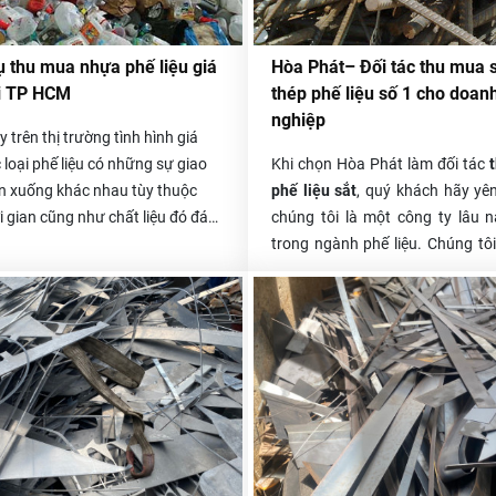
lớn trên thị trường.
ụ thu mua nhựa phế liệu giá
Hòa Phát– Đối tác thu mua 
ại TP HCM
thép phế liệu số 1 cho doan
nghiệp
y trên thị trường tình hình giá
 loại phế liệu có những sự giao
Khi chọn Hòa Phát làm đối tác
n xuống khác nhau tùy thuộc
phế liệu sắt
, quý khách hãy yê
i gian cũng như chất liệu đó đáp
chúng tôi là một công ty lâu 
 trường như thế nào.
trong ngành phế liệu. Chúng tô
về quá trình làm nên thương h
Phát của mình. Trong suốt nh
trong nghề, Hòa Phát đã hợp tác
nhiều khách hàng, rất nhiề
nghiệp, công ty lớn nhỏ và ai 
lòng về cách thức thu mua, xử lý 
của chúng tôi.