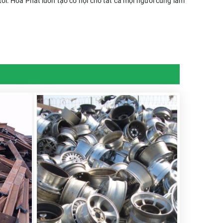
tôi. Hòa Phát luôn tạo cơ hội cho tất cả mọi người cùng làm