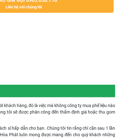
O GIÁ GỌI 0985.050.716
Liên hệ với chúng tôi
với khách hàng, đó là việc mà không công ty mua phế liệu nào
úng tôi sẽ được phân công đến thẩm định giá hoặc thu gom
ch sỉ hấp dẫn cho bạn. Chúng tôi tin rằng chỉ cần sau 1 lần
 nữa. Hòa Phát luôn mong được mang đến cho quý khách những