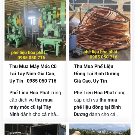
công trình xây dựng,
xưởng sản xuất, công ty
nhà máy sản xuất, cửa
cơ khí, xí nghiệp chế
hàng điện nước và các
biến, kho bãi và khu
đơn vị thanh lý vật tư
công nghiệp hoạt động
cũ. Đồng vàng tuy
liên tục mỗi ngày. Chính
không có giá trị cao
vì vậy, sau một thời gian
thanh
bằng đồng đỏ nhưng lại
sử dụng, nhu cầu
lý máy móc cũ
là loại phế liệu kim loại
, dây
màu được thu mua liên
chuyền sản xuất cũ,
Thu Mua Máy Móc Cũ
Thu Mua Phế Liệu
tục vì có khả năng tái
thiết bị nhà xưởng hư
Tại Tây Ninh Giá Cao,
Đồng Tại Bình Dương
chế tốt, ứng dụng rộng
hỏng hoặc không còn
Uy Tín | 0985 050 716
Giá Cao, Uy Tín
và luôn có đầu ra ổn
phù hợp ngày càng
định.
tăng cao.
Phế Liệu Hòa Phát
Phế Liệu Hòa Phát
cung
cung
thu mua
thu mua
cấp dịch vụ
cấp dịch vụ
máy móc cũ tại Tây
phế liệu đồng tại Bình
Ninh
Dương
dành cho cá nhân,
dành cho cá
nhà xưởng, công ty, nhà
nhân, công trình, cửa
máy và doanh nghiệp
hàng, nhà xưởng, công