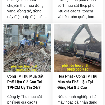
chuyên thu mua đồng
số 1 mua sắt thép phế
vàng, đồng đỏ, đồng
liệu giá cao tại tphcm
dây điện, cáp điện công
và trên toàn quốc, bạn
trình giá cao tại tphcm
đang có phế liệu sắt
và các tỉnh lân cận, bạn
thép cần bán liên hệ
đang có đồng phế liệu
ngay với chúng tôi qua
muốn bán được giá cao
Hotline 0985 050 716
thì liên hệ ngay với
để được báo giá nhanh.
chúng tôi [ 0985 050
716 ]
Công Ty Thu Mua Sắt
Hòa Phát - Công Ty Thu
Phế Liệu Giá Cao Tại
Mua sắt Phế Liệu Tại
TPHCM Uy Tín 24/7
Đồng Nai Giá Cao
Công ty Thu mua sắt
Nếu doanh nghiệp, nhà
phế liệu giá cao tại
máy hoặc cá nhân đang