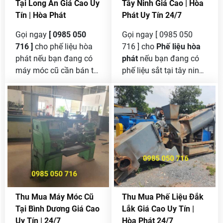
Tại Long An Giá Cao Uy
Tây Ninh Giá Cao | Hòa
Tín | Hòa Phát
Phát Uy Tín 24/7
Gọi ngay
[ 0985 050
Gọi ngay [ 0985 050
716 ]
cho phế liệu hòa
716 ] cho
Phế liệu hòa
phát nếu bạn đang có
phát
nếu bạn đang có
máy móc cũ cần bán tại
phế liệu sắt tại tây ninh
long an mà chưa tìm
cần bán , chúng tôi là
được đơn vị nào có uy
công lớn nhất tại đây
tín để thanh lý được giá
mua sắt phế liệu nên
cao .
bạn yên tâm khi gọi đến
cho chúng tôi , mua với
khới lượng lớn không
giới hạn giá thì cao nhất
thị trường .
Thu Mua Máy Móc Cũ
Thu Mua Phế Liệu Đắk
Tại Bình Dương Giá Cao
Lắk Giá Cao Uy Tín |
Uy Tín | 24/7
Hòa Phát 24/7