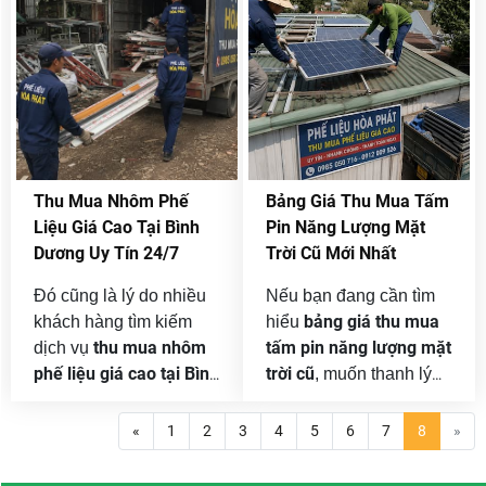
trong các khu công
ty và doanh nghiệp.
nghiệp. Chúng tôi nhận
Chúng tôi nhận thu mua
mua từ một thiết bị riêng
từ số lượng nhỏ đến
lẻ đến nguyên lô máy
những lô đồng công
sản xuất, dây chuyền
nghiệp số lượng lớn, hỗ
công nghiệp hoặc toàn
trợ khảo sát tận nơi,
bộ tài sản cần thanh lý
báo giá theo từng
khi chuyển địa điểm,
chủng loại và tổ chức
Thu Mua Nhôm Phế
Bảng Giá Thu Mua Tấm
thay đổi công nghệ, thu
vận chuyển nhanh
Liệu Giá Cao Tại Bình
Pin Năng Lượng Mặt
hẹp quy mô hay giải thể
chóng.
Dương Uy Tín 24/7
Trời Cũ Mới Nhất
nhà xưởng.
Đó cũng là lý do nhiều
Nếu bạn đang cần tìm
bảng giá thu mua
khách hàng tìm kiếm
hiểu
thu mua nhôm
tấm pin năng lượng mặt
dịch vụ
phế liệu giá cao tại Bình
trời cũ
, muốn thanh lý
Dương
trước khi quyết
hệ thống điện mặt trời
định thanh lý. Việc tham
áp mái, hệ thống tại nhà
«
1
2
3
4
5
6
7
8
»
khảo thông tin về chủng
xưởng hoặc công trình
loại nhôm, yếu tố ảnh
đang cải tạo, hãy liên