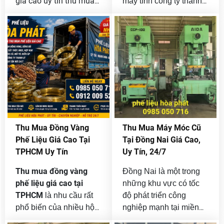
giá cao uy tín thu mua
máy tính công ty thanh
24/7, với khối lượng từ
lý hoặc số lượng lớn
nhỏ đến lớn không giới
cần bán nhưng chưa
hạn của công ty và
tìm được đơn vị thu
doanh nghiệp bán
mua uy tín? Phế Liệu
thanh lý.
Hòa Phát là đơn vị
thu mua máy
chuyên
tính cũ giá cao tại
TPHCM
với quy trình
nhanh gọn, định giá
minh bạch và hỗ trợ thu
Thu Mua Đồng Vàng
Thu Mua Máy Móc Cũ
mua tận nơi trên toàn
Phế Liệu Giá Cao Tại
Tại Đồng Nai Giá Cao,
thành phố.
TPHCM Uy Tín
Uy Tín, 24/7
Thu mua đồng vàng
Đồng Nai là một trong
phế liệu giá cao tại
những khu vực có tốc
TPHCM
là nhu cầu rất
độ phát triển công
phổ biến của nhiều hộ
nghiệp mạnh tại miền
gia đình, xưởng cơ khí,
Nam. Nhiều nhà máy,