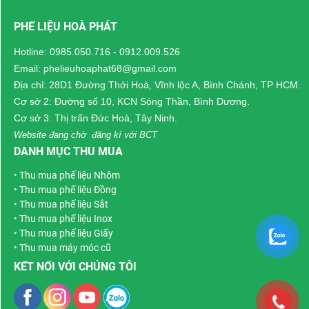
hưởng đến giá và quy
hệ với Phế Liệu Hòa
PHẾ LIỆU HOÀ PHÁT
trình thu mua sẽ giúp
Phát để được hỗ trợ
người bán chủ động
khảo sát và tư vấn
Hotline:
0985.050.716
-
0912.009.526
hơn trong quá trình giao
phương án phù hợp với
Email: phelieuhoaphat68@gmail.com
dịch, đồng thời tối ưu
tình trạng thực tế.
Địa chỉ: 28D1 Đường Thới Hoà, Vĩnh lộc A, Bình Chánh, TP HCM.
giá trị của lượng phế
Cơ sở 2: Đường số 10, KCN Sóng Thần, Bình Dương.
liệu đang có.
Cơ sở 3: Thị trấn Đức Hoà, Tây Ninh.
Website đang chờ đăng kí với BCT
DANH MỤC THU MUA
•
Thu mua phế liệu Nhôm
•
Thu mua phế liệu Đồng
•
Thu mua phế liệu Sắt
•
Thu mua phế liệu Inox
•
Thu mua phế liệu Giấy
•
Thu mua máy móc cũ
KẾT NỐI VỚI CHÚNG TÔI