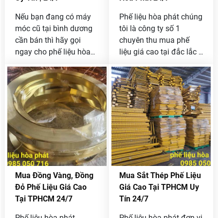
Nếu bạn đang có máy
Phế liệu hòa phát chúng
móc cũ tại bình dương
tôi là công ty số 1
cần bán thì hãy gọi
chuyên thu mua phế
ngay cho phế liệu hòa
liệu giá cao tại đắc lắc ,
phát chúng tôi qua
nên bạn là công ty hay
Hotline
[ 0985 050 716 ]
doanh nghiệp đang có
để được thanh lý máy
phế liệu cần bán hãy
móc cũ với giá tốt nhất
liên hệ ngay với chúng
thị trường.
tôi qua Hotline
0985
050 716
để báo giá tốt
nhất thị trường .
Mua Đồng Vàng, Đồng
Mua Sắt Thép Phế Liệu
Đỏ Phế Liệu Giá Cao
Giá Cao Tại TPHCM Uy
Tại TPHCM 24/7
Tín 24/7
Phế liệu hòa phát
Phế liệu hòa phát đơn vị