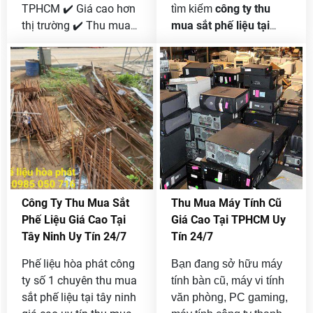
TPHCM ✔️ Giá cao hơn
công ty thu
tìm kiếm
thị trường ✔️ Thu mua
mua sắt phế liệu tại
tận nơi 24/7 ✔️ Cân
Đồng Nai giá cao
, Phế
chuẩn – thanh toán
Liệu Hòa Phát là lựa
ngay. Phế Liệu Hòa
chọn được nhiều khách
Phát chuyên mua sắt
hàng tin tưởng nhờ quy
công trình, nhà xưởng,
trình chuyên nghiệp,
máy móc cũ uy tín.
báo giá minh bạch và
Hotline 0985 050 716.
thu mua tận nơi 24/7.
Công Ty Thu Mua Sắt
Thu Mua Máy Tính Cũ
Phế Liệu Giá Cao Tại
Giá Cao Tại TPHCM Uy
Tây Ninh Uy Tín 24/7
Tín 24/7
Phế liệu hòa phát công
Bạn đang sở hữu máy
ty số 1 chuyên thu mua
tính bàn cũ, máy vi tính
sắt phế liệu tại tây ninh
văn phòng, PC gaming,