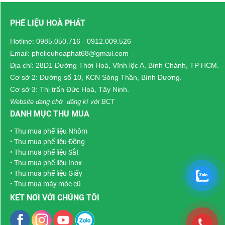
điện tử, nhựa, bao bì,
trong những khu công
PHẾ LIỆU HOÀ PHÁT
dệt may, kho vận và
nghiệp quy mô lớn, tập
logistics. Trong quá
trung nhiều nhà máy
Hotline:
0985.050.716
-
0912.009.526
trình sản xuất, các
sản xuất cơ khí, điện –
Email: phelieuhoaphat68@gmail.com
doanh nghiệp tại đây
điện tử, nhựa, bao bì,
Địa chỉ: 28D1 Đường Thới Hoà, Vĩnh lộc A, Bình Chánh, TP HCM.
phát sinh khối lượng
thực phẩm và công
Cơ sở 2: Đường số 10, KCN Sóng Thần, Bình Dương.
phế liệu sắt thép,
lớn
nghiệp phụ trợ. Quá
Cơ sở 3: Thị trấn Đức Hoà, Tây Ninh.
đồng, nhôm, inox, dây
trình sản xuất liên tục
Website đang chờ đăng kí với BCT
điện cũ, máy móc thanh
tạo ra lượng lớn phế
DANH MỤC THU MUA
lý, trạm biến áp cũ
và
liệu sắt thép, đồng,
•
Thu mua phế liệu Nhôm
nhiều loại phế thải công
nhôm, inox, dây điện cũ,
•
Thu mua phế liệu Đồng
nghiệp khác .
máy móc thanh lý…
•
Thu mua phế liệu Sắt
Nếu không được thu
•
Thu mua phế liệu Inox
gom và xử lý đúng
•
Thu mua phế liệu Giấy
cách, phế liệu không chỉ
•
Thu mua máy móc cũ
chiếm diện tích kho bãi
KẾT NỐI VỚI CHÚNG TÔI
mà còn ảnh hưởng đến
môi trường và hiệu quả