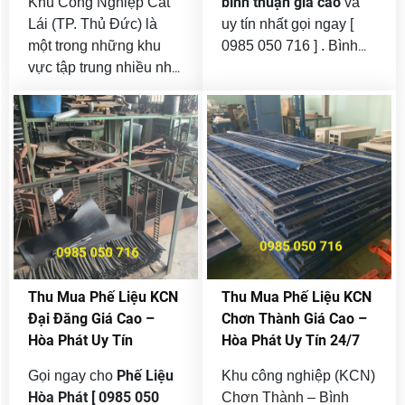
bình thuận giá cao
Khu Công Nghiệp Cát
và
nguyên hiệu quả
.
nhanh nhất tại khu vực
Lái (TP. Thủ Đức) là
uy tín nhất gọi ngay [
phía Nam.
một trong những khu
0985 050 716 ] . Bình
vực tập trung nhiều nhà
Thuận đang phát triển
công
máy, kho bãi, xưởng
mạnh ở ba trụ cột:
nghiệp – du lịch – hạ
sản xuất của TP.HCM.
tầng logistics
Tại đây, lượng phế liệu
. Các khu
KCN
phát sinh mỗi ngày từ
công nghiệp như
Phan Thiết, KCN Hàm
dây chuyền sản xuất,
Kiệm, KCN Sơn Mỹ, KCN
máy móc, vật tư tồn kho,
Tuy Phong, KCN Phan
công trình, container,
Rí
bồn bể, hàng lỗi… rất
… đang mở rộng quy
lớn. Điều này tạo ra nhu
mô, kéo theo lượng phế
thu mua phế liệu tại
cầu
liệu phát sinh ngày
Thu Mua Phế Liệu KCN
Thu Mua Phế Liệu KCN
KCN Cát Lái
cực kỳ sôi
càng lớn .
Đại Đăng Giá Cao –
Chơn Thành Giá Cao –
động và cạnh tranh.
Hòa Phát Uy Tín
Hòa Phát Uy Tín 24/7
Phế Liệu
Gọi ngay cho
Khu công nghiệp (KCN)
Hòa Phát
[ 0985 050
Chơn Thành – Bình