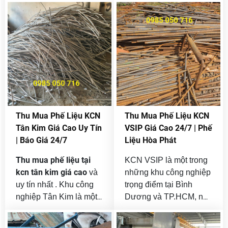
máy móc cũ thanh lý .
minh bạch và chuyên
tỉnh lân cận . Trong
nghiệp
, được nhiều nhà
bối cảnh nhu cầu
máy, xưởng sản xuất và
thanh lý xe ô tô cũ
doanh nghiệp tin tưởng
ngày càng tăng cao
hợp tác lâu dài.
tại TP.HCM, việc lựa
đơn vị thu mua
chọn
xe ô tô cũ giá cao, uy
tín và chuyên nghiệp
là yếu tố then chốt
Thu Mua Phế Liệu KCN
Thu Mua Phế Liệu KCN
bán
giúp khách hàng
Tân Kim Giá Cao Uy Tín
VSIP Giá Cao 24/7 | Phế
xe nhanh – được giá
| Báo Giá 24/7
Liệu Hòa Phát
– không rủi ro pháp
Thu mua phế liệu tại
KCN VSIP là một trong
lý
.
kcn tân kim giá cao
và
những khu công nghiệp
uy tín nhất . Khu công
trọng điểm tại Bình
nghiệp Tân Kim là một
Dương và TP.HCM, nơi
trong những khu công
tập trung hàng trăm nhà
nghiệp phát triển mạnh
máy, xưởng sản xuất