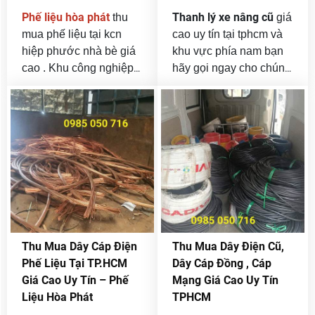
Phế liệu hòa phát
Thanh lý xe nâng cũ
thu
giá
mua phế liệu tại kcn
cao uy tín tại tphcm và
hiệp phước nhà bè giá
khu vực phía nam bạn
cao . Khu công nghiệp
hãy gọi ngay cho chúng
(KCN) Hiệp Phước tọa
tôi để được thanh lý với
lạc tại huyện Nhà Bè,
giá tốt nhất thị
TP.HCM, là một trong
trường .Trong bối cảnh
những khu công nghiệp
phát triển công nghiệp,
trọng điểm của khu vực
logistics và sản xuất
phía Nam. Với tổng
đang tăng tốc mạnh mẽ
diện tích hơn 1.600 ha,
tại TP.HCM, xe nâng đã
đây là nơi tập trung
trở thành thiết bị không
hàng trăm doanh
thể thiếu trong các nhà
nghiệp trong lĩnh vực
máy, kho xưởng và khu
Thu Mua Dây Cáp Điện
Thu Mua Dây Điện Cũ,
cơ khí, đóng tàu, sản
công nghiệp. Tuy nhiên,
Phế Liệu Tại TP.HCM
Dây Cáp Đồng , Cáp
xuất nhôm, sắt thép,
sau nhiều năm sử dụng,
Giá Cao Uy Tín – Phế
Mạng Giá Cao Uy Tín
điện tử, thực phẩm và
xe nâng cũ thường bị
Liệu Hòa Phát
TPHCM
hàng tiêu dùng.
hao mòn, hư hỏng,