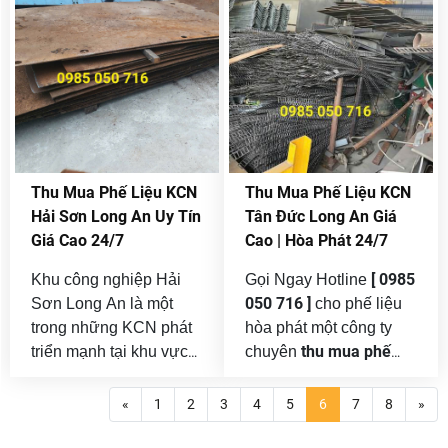
tại Long An, tập trung
với lượng phế liệu phát
nhiều nhà máy sản
sinh mỗi ngày rất lớn.
thu mua phế liệu
xuất, xưởng cơ khí, kho
Việc
tại KCN VSIP 1, vsip 2 ,
bãi và doanh nghiệp
vsip 3
logistics. Song song với
không chỉ giúp
hoạt động sản xuất liên
doanh nghiệp tối ưu chi
phế liệu
tục là lượng
phí mà còn góp phần xử
công nghiệp phát sinh
lý chất thải công nghiệp
Thu Mua Phế Liệu KCN
Thu Mua Phế Liệu KCN
mỗi ngày
như sắt thép,
đúng quy định, an toàn
Hải Sơn Long An Uy Tín
Tân Đức Long An Giá
đồng, nhôm, inox, máy
và bền vững .
Giá Cao 24/7
Cao | Hòa Phát 24/7
móc cũ, thiết bị thanh lý.
[ 0985
Khu công nghiệp Hải
Gọi Ngay Hotline
050 716 ]
Sơn Long An là một
cho phế liệu
trong những KCN phát
hòa phát một công ty
thu mua phế
triển mạnh tại khu vực
chuyên
liệu giá cao uy tín tại
phía Tây TP.HCM, tập
kcn tân đức long
an
trung đa dạng ngành
.
«
1
2
3
4
5
6
7
8
»
nghề như cơ khí, sản
Khu công nghiệp Tân
xuất kim loại, điện –
Đức (Long An) là một