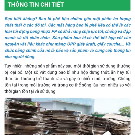
THÔNG TIN CHI TIẾT
Bạn biết không? Bao bì phế liệu chiếm gần một phần ba lượng
chất thải ở các đô thị. Các mặt hàng bao bì phế liệu có thể là các
loại túi đựng bằng nhựa PP có khả năng chịu lực tốt, chống va đập
mạnh và rất chắc chắn. Sản phẩm bao bì có thể kết hợp với các
nguyên vật liệu khác như màng OPP, giấy kraft, giấy couche,… Và
chức năng chính của nó là bảo vệ sản phẩm và cung cấp thông tin
cho người dùng.
Tuy nhiên, những sản phẩm này sau một thời gian sử dụng thường
bị loại bỏ. Một số vật dụng bao bì như hộp đựng thức ăn hay túi
thức ăn thường trở thành rác và gây ô nhiễm môi trường. Chúng
tồn tại trong môi trường và trong cơ thể sống lâu hơn nhiều so với
thời gian tồn tại và sử dụng.