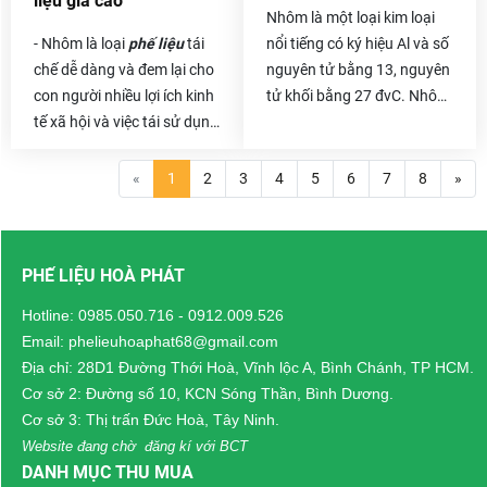
liệu giá cao
Số phế liệu thải ra đó vừa
Nhôm là một loại kim loại
làm tốn diện tích kho bãi
- Nhôm là loại
phế liệu
tái
nổi tiếng có ký hiệu Al và số
của bạn vừa làm ô nhiễm
chế dễ dàng và đem lại cho
nguyên tử bằng 13, nguyên
môi trường. Vậy thì chẳng
con người nhiều lợi ích kinh
tử khối bằng 27 đvC. Nhôm
có lý do gì để bạn không
tế xã hội và việc tái sử dụng
có điểm đáng chú ý của
thanh lý chúng đi cả .
chúng sẽ giúp tài nguyên
một kim loại có tỷ trọng
bảo vệ, môi trường của
thấp và có khả năng chống
«
1
2
3
4
5
6
7
8
»
chúng ta cũng trở nên xanh
ăn mòn hiện tượng thụ
sạch đẹp hơn. Và khoảng
động. Các thành phần cấu
thời gian giữa năm mới
trúc được làm từ nhôm và
PHẾ LIỆU HOÀ PHÁT
2021,
Phế liệu Hòa Phát
hợp kim của nó là rất quan
tiến hành thực hiện chương
trọng cho ngành công
Hotline:
0985.050.716
-
0912.009.526
trình hoa hồng cho những
nghiệp hàng không vũ trụ
Email: phelieuhoaphat68@gmail.com
người giới thiệu
chuyên thu
và rất quan trọng trong các
Địa chỉ: 28D1 Đường Thới Hoà, Vĩnh lộc A, Bình Chánh, TP HCM.
mua nhôm phế liệu
, khi
lĩnh vực khác của giao
Cơ sở 2: Đường số 10, KCN Sóng Thần, Bình Dương.
hoàn tất giao dịch thu mua
thông vận tải và vật liệu
Cơ sở 3: Thị trấn Đức Hoà, Tây Ninh.
phế liệu trên 10 tấn sẽ được
cấu trúc.
Website đang chờ đăng kí với BCT
tặng hơn 20 triệu hoa hồng
DANH MỤC THU MUA