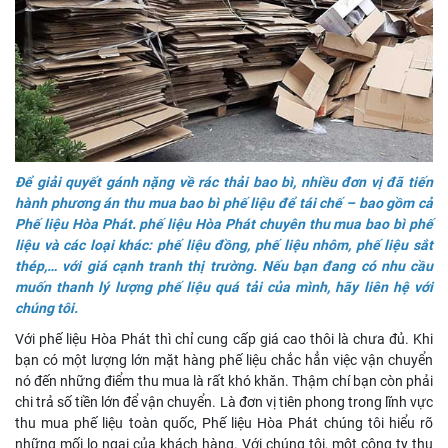
Để giải quyết gánh nặng về rác thải bao bì, nhiều đơn vị đã tiến
hành phương án thu mua bao bì phế liệu để tái chế – bao gồm cả
Phế liệu Hòa Phát. phế liệu Hòa
Phát chuyên thu mua bao bì phế
liệu và các loại khác: phế liệu đồng, phế liệu nhôm, phế liệu sắt
thép,… với giá cạnh tranh thị trường. Nếu bạn đang có nhu cầu
muốn thanh lý lượng phế liệu quá tải của mình, hãy liên hệ với
chúng tôi.
Với phế liệu Hòa Phát thì chỉ cung cấp giá cao thôi là chưa đủ. Khi
bạn có một lượng lớn mặt hàng phế liệu chắc hẳn việc vận chuyển
nó đến những điểm thu mua là rất khó khăn. Thậm chí bạn còn phải
chi trả số tiền lớn để vận chuyển. Là đơn vị tiên phong trong lĩnh vực
thu mua phế liệu toàn quốc, Phế liệu Hòa Phát chúng tôi hiểu rõ
những mối lo ngại của khách hàng. Với chúng tôi, một công ty thu