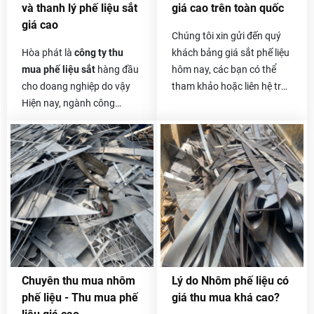
và thanh lý phế liệu sắt
giá cao trên toàn quốc
chúng tôi.
giá cao
Chúng tôi xin gửi đến quý
Hòa phát là
công ty thu
khách bảng giá sắt phế liệu
mua phế liệu sắt
hàng đầu
hôm nay, các bạn có thể
cho doang nghiệp do vậy
tham khảo hoặc liên hệ trực
Hiện nay, ngành công
tiếp với chúng tôi để biết
nghiệp xây dựng ngày càng
thêm thông tin chi tiết hơn.
hiện đại và phát triển mạnh
Giá sắt vụn hôm nay
cũng
mẽ, có rất nhiều công trình
khá tốt và ổn định, vì sắt
xây dựng từ nhỏ đến lớn, từ
vụn thường có giá thu mua
công trình nhà cấp 4 cho
không cao bằng các loại
đến những công trình nhà
khác nên khách hàng
cao tầng, nhà máy xây
thường lo lắng về vấn đề
dựng, đóng tàu, cầu đường,
này.
…Tất cả đều sử dụng một
khối lượng sắt khổng lồ.
Chuyên thu mua nhôm
Lý do Nhôm phế liệu có
Kéo theo đó là lượng sắt
phế liệu - Thu mua phế
giá thu mua khá cao?
thải ra cũng không hề nhỏ.