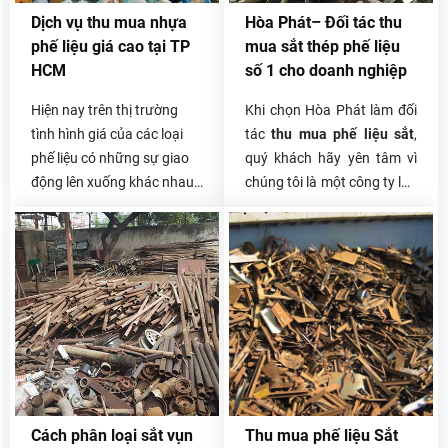
phân công đến thẩm định
chuyên chở tự bốc xếp, vận
Dịch vụ thu mua nhựa
Hòa Phát– Đối tác thu
giá hoặc thu gom trong
chuyển nhanh gọn nhất,
phế liệu giá cao tại TP
mua sắt thép phế liệu
ngày và thanh toán linh
thanh toán một lần và có
HCM
số 1 cho doanh nghiệp
hoạt cho khách.
phần trăm hoa hồng cho
người giới thiệu.
Hiện nay trên thị trường
Khi chọn Hòa Phát làm đối
tình hình giá của các loại
tác
thu mua phế liệu sắt
,
phế liệu có những sự giao
quý khách hãy yên tâm vì
động lên xuống khác nhau
chúng tôi là một công ty lâu
tùy thuộc vào thời gian
năm làm trong ngành phế
cũng như chất liệu đó đáp
liệu. Chúng tôi tự hào về
ứng thị trường như thế nào.
quá trình làm nên thương
hiệu Hòa Phát của mình.
Trong suốt nhiều năm trong
nghề, Hòa Phát đã hợp tác
với rất nhiều khách hàng,
rất nhiều doanh nghiệp,
công ty lớn nhỏ và ai cũng
hài lòng về cách thức thu
Cách phân loại sắt vụn
Thu mua phế liệu Sắt
mua, xử lý phế liệu của