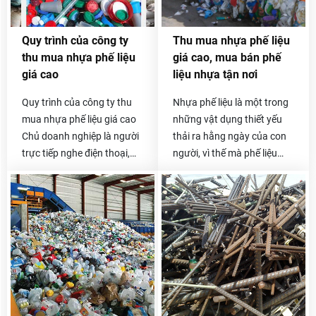
quý khách có thể gọi trực
có ở các công ty, xưởng sản
tiếp đến số hotline
xuất gia công đồ nhựa đều
Quy trình của công ty
Thu mua nhựa phế liệu
0985.050.716 -
được chúng tôi thu mua lại
thu mua nhựa phế liệu
giá cao, mua bán phế
0912.009.526 .
với giá cao và cạnh tranh
giá cao
liệu nhựa tận nơi
nhất trên thị trường.
Quy trình của công ty thu
Nhựa phế liệu là một trong
mua nhựa phế liệu giá cao
những vật dụng thiết yếu
Chủ doanh nghiệp là người
thải ra hằng ngày của con
trực tiếp nghe điện thoại,
người, vì thế mà phế liệu
báo giá và thỏa thuận giá
nhựa thải ra cũng vô cùng
với khách hàng, đó là việc
lớn. Nếu bạn đang đau đầu
mà không công ty mua phế
vì số phế liệu nhựa tồn kho
liệu nào làm được. Khách
không biết phải xử lý như
hàng của Hoa Phát 10 năm
thế nào thì hãy liên lạc ngay
nay vẫn rất tin tưởng lối
với chúng tôi nhé. Thu mua
phục vụ này. Sau khi nhận
phế liệu Hòa Phát chuyên
được yêu cầu của quý
thu mua nhựa phế liệu giá
khách, chúng tôi sẽ được
cao trên toàn quốc, đội xe