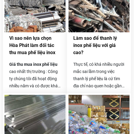
Vì sao nên lựa chọn
Làm sao để thanh lý
Hòa Phát làm đối tác
inox phế liệu với giá
thu mua phế liệu inox
cao?
Giá thu mua inox phế liệu
Thực tế, có khá nhiều người
cao nhất thị trường : Công
mắc sai lầm trong việc
ty chúng tôi đã hoạt động
thanh lý phế liệu là cứ tìm
nhiều năm và có được khá
địa chỉ nào quen hoặc gần
nhiều đối tác là các công ty
nhà và liên hệ thanh lý.
thu mua phế liệu lớn ở cả
Thêm vào đó, việc không
trong và ngoài nước. Được
xác minh là đại lý đó có uy
hỗ trợ từ các doanh nghiệp
tín hay không, phương thức
lớn, có nhà máy xử lý phế
làm việc như thế nào sẽ
liệu nên giá thu mua của
khiến bạn dễ bị “mắc bẫy”.