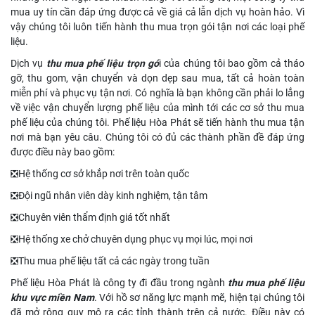
mua uy tín cần đáp ứng được cả về giá cả lẫn dịch vụ hoàn hảo. Vì
vậy chúng tôi luôn tiến hành thu mua trọn gói tận nơi các loại phế
liệu.
Dịch vụ
thu mua phế liệu trọn gó
i
của chúng tôi bao gồm cả tháo
gỡ, thu gom, vận chuyển và dọn dẹp sau mua, tất cả hoàn toàn
miễn phí và phục vụ tận nơi. Có nghĩa là bạn không cần phải lo lắng
về việc vận chuyển lượng phế liệu của mình tới các cơ sở thu mua
phế liệu của chúng tôi. Phế liệu Hòa Phát sẽ tiến hành thu mua tận
nơi mà bạn yêu câu. Chúng tôi có đủ các thành phần đề đáp ứng
được điều này bao gồm:
❎Hệ thống cơ sở khắp nơi trên toàn quốc
❎Đội ngũ nhân viên dày kinh nghiệm, tận tâm
❎Chuyên viên thẩm định giá tốt nhất
❎Hệ thống xe chở chuyên dụng phục vụ mọi lúc, mọi nơi
❎Thu mua phế liệu tất cả các ngày trong tuần
Phế liệu Hòa Phát là công ty đi đầu trong ngành
thu mua phế liệu
khu vực miền Nam
. Với hồ sơ năng lực mạnh mẽ, hiện tại chúng tôi
đã mở rộng quy mô ra các tỉnh thành trên cả nước. Điều này có