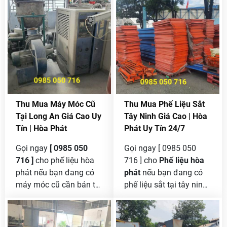
Thu Mua Máy Móc Cũ
Thu Mua Phế Liệu Sắt
Tại Long An Giá Cao Uy
Tây Ninh Giá Cao | Hòa
Tín | Hòa Phát
Phát Uy Tín 24/7
Gọi ngay
[ 0985 050
Gọi ngay [ 0985 050
716 ]
cho phế liệu hòa
716 ] cho
Phế liệu hòa
phát nếu bạn đang có
phát
nếu bạn đang có
máy móc cũ cần bán tại
phế liệu sắt tại tây ninh
long an mà chưa tìm
cần bán , chúng tôi là
được đơn vị nào có uy
công lớn nhất tại đây
tín để thanh lý được giá
mua sắt phế liệu nên