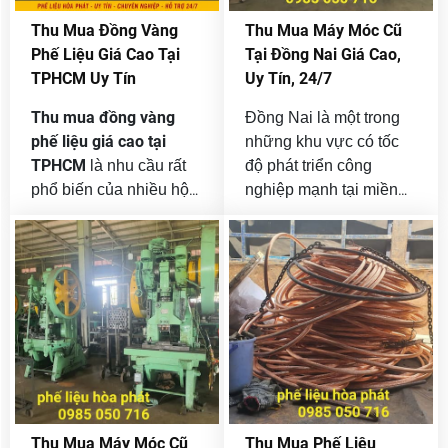
minh bạch và hỗ trợ thu
Thu Mua Đồng Vàng
Thu Mua Máy Móc Cũ
mua tận nơi trên toàn
Phế Liệu Giá Cao Tại
Tại Đồng Nai Giá Cao,
thành phố.
TPHCM Uy Tín
Uy Tín, 24/7
Thu mua đồng vàng
Đồng Nai là một trong
phế liệu giá cao tại
những khu vực có tốc
TPHCM
là nhu cầu rất
độ phát triển công
phổ biến của nhiều hộ
nghiệp mạnh tại miền
gia đình, xưởng cơ khí,
Nam. Nhiều nhà máy,
công trình xây dựng,
xưởng sản xuất, công ty
nhà máy sản xuất, cửa
cơ khí, xí nghiệp chế
hàng điện nước và các
biến, kho bãi và khu
đơn vị thanh lý vật tư
công nghiệp hoạt động
cũ. Đồng vàng tuy
liên tục mỗi ngày. Chính
không có giá trị cao
vì vậy, sau một thời gian
thanh
bằng đồng đỏ nhưng lại
sử dụng, nhu cầu
lý máy móc cũ
là loại phế liệu kim loại
, dây
màu được thu mua liên
chuyền sản xuất cũ,
Thu Mua Máy Móc Cũ
Thu Mua Phế Liệu