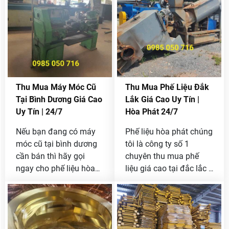
cao .
bạn yên tâm khi gọi đến
cho chúng tôi , mua với
khới lượng lớn không
giới hạn giá thì cao nhất
thị trường .
Thu Mua Máy Móc Cũ
Thu Mua Phế Liệu Đắk
Tại Bình Dương Giá Cao
Lắk Giá Cao Uy Tín |
Uy Tín | 24/7
Hòa Phát 24/7
Nếu bạn đang có máy
Phế liệu hòa phát chúng
móc cũ tại bình dương
tôi là công ty số 1
cần bán thì hãy gọi
chuyên thu mua phế
ngay cho phế liệu hòa
liệu giá cao tại đắc lắc ,
phát chúng tôi qua
nên bạn là công ty hay
Hotline
[ 0985 050 716 ]
doanh nghiệp đang có
để được thanh lý máy
phế liệu cần bán hãy
móc cũ với giá tốt nhất
liên hệ ngay với chúng