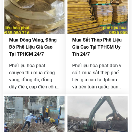
thị trường.
tôi qua Hotline
0985
050 716
để báo giá tốt
nhất thị trường .
Mua Đồng Vàng, Đồng
Mua Sắt Thép Phế Liệu
Đỏ Phế Liệu Giá Cao
Giá Cao Tại TPHCM Uy
Tại TPHCM 24/7
Tín 24/7
Phế liệu hòa phát
Phế liệu hòa phát đơn vị
chuyên thu mua đồng
số 1 mua sắt thép phế
vàng, đồng đỏ, đồng
liệu giá cao tại tphcm
dây điện, cáp điện công
và trên toàn quốc, bạn
trình giá cao tại tphcm
đang có phế liệu sắt
và các tỉnh lân cận, bạn
thép cần bán liên hệ
đang có đồng phế liệu
ngay với chúng tôi qua
muốn bán được giá cao
Hotline 0985 050 716
thì liên hệ ngay với
để được báo giá nhanh.
chúng tôi [ 0985 050