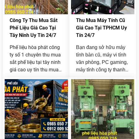
Công Ty Thu Mua Sắt
Thu Mua Máy Tính Cũ
Phế Liệu Giá Cao Tại
Giá Cao Tại TPHCM Uy
Tây Ninh Uy Tín 24/7
Tín 24/7
Phế liệu hòa phát công
Bạn đang sở hữu máy
ty số 1 chuyên thu mua
tính bàn cũ, máy vi tính
sắt phế liệu tại tây ninh
văn phòng, PC gaming,
giá cao uy tín thu mua
máy tính công ty thanh
24/7, với khối lượng từ
lý hoặc số lượng lớn
nhỏ đến lớn không giới
cần bán nhưng chưa
hạn của công ty và
tìm được đơn vị thu
doanh nghiệp bán
mua uy tín? Phế Liệu
thanh lý.
Hòa Phát là đơn vị
thu mua máy
chuyên
tính cũ giá cao tại
TPHCM
với quy trình
nhanh gọn, định giá