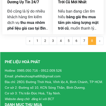
Dương Uy Tín 24/7
Trời Cũ Mới Nhất
nhà xưởng.
Đó cũng là lý do nhiều
Nếu bạn đang cần tìm
bảng giá thu mua
khách hàng tìm kiếm
hiểu
thu mua nhôm
tấm pin năng lượng mặt
dịch vụ
phế liệu giá cao tại Bình
trời cũ
, muốn thanh lý
Dương
trước khi quyết
hệ thống điện mặt trời
định thanh lý. Việc tham
áp mái, hệ thống tại nhà
«
1
2
3
4
5
6
7
8
»
khảo thông tin về chủng
xưởng hoặc công trình
loại nhôm, yếu tố ảnh
đang cải tạo, hãy liên
hưởng đến giá và quy
hệ với Phế Liệu Hòa
PHẾ LIỆU HOÀ PHÁT
trình thu mua sẽ giúp
Phát để được hỗ trợ
người bán chủ động
khảo sát và tư vấn
Hotline:
0985.050.716
-
0912.009.526
hơn trong quá trình giao
phương án phù hợp với
Email: phelieuhoaphat68@gmail.com
dịch, đồng thời tối ưu
tình trạng thực tế.
Địa chỉ: 28D1 Đường Thới Hoà, Vĩnh lộc A, Bình Chánh, TP HCM.
giá trị của lượng phế
Cơ sở 2: Đường số 10, KCN Sóng Thần, Bình Dương.
liệu đang có.
Cơ sở 3: Thị trấn Đức Hoà, Tây Ninh.
Website đang chờ đăng kí với BCT
DANH MỤC THU MUA