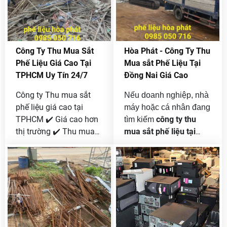
716 ]
Công Ty Thu Mua Sắt
Hòa Phát - Công Ty Thu
Phế Liệu Giá Cao Tại
Mua sắt Phế Liệu Tại
TPHCM Uy Tín 24/7
Đồng Nai Giá Cao
Công ty Thu mua sắt
Nếu doanh nghiệp, nhà
phế liệu giá cao tại
máy hoặc cá nhân đang
TPHCM ✔️ Giá cao hơn
công ty thu
tìm kiếm
thị trường ✔️ Thu mua
mua sắt phế liệu tại
tận nơi 24/7 ✔️ Cân
Đồng Nai giá cao
, Phế
chuẩn – thanh toán
Liệu Hòa Phát là lựa
ngay. Phế Liệu Hòa
chọn được nhiều khách
Phát chuyên mua sắt
hàng tin tưởng nhờ quy
công trình, nhà xưởng,
trình chuyên nghiệp,
máy móc cũ uy tín.
báo giá minh bạch và
Hotline 0985 050 716.
thu mua tận nơi 24/7.