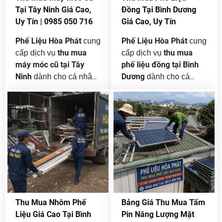
tục vì có khả năng tái
thiết bị nhà xưởng hư
Tại Tây Ninh Giá Cao,
Đồng Tại Bình Dương
chế tốt, ứng dụng rộng
hỏng hoặc không còn
Uy Tín | 0985 050 716
Giá Cao, Uy Tín
và luôn có đầu ra ổn
phù hợp ngày càng
định.
tăng cao.
Phế Liệu Hòa Phát
Phế Liệu Hòa Phát
cung
cung
thu mua
thu mua
cấp dịch vụ
cấp dịch vụ
máy móc cũ tại Tây
phế liệu đồng tại Bình
Ninh
Dương
dành cho cá nhân,
dành cho cá
nhà xưởng, công ty, nhà
nhân, công trình, cửa
máy và doanh nghiệp
hàng, nhà xưởng, công
trong các khu công
ty và doanh nghiệp.
nghiệp. Chúng tôi nhận
Chúng tôi nhận thu mua
mua từ một thiết bị riêng
từ số lượng nhỏ đến
lẻ đến nguyên lô máy
những lô đồng công
sản xuất, dây chuyền
nghiệp số lượng lớn, hỗ
công nghiệp hoặc toàn
trợ khảo sát tận nơi,
bộ tài sản cần thanh lý
báo giá theo từng
khi chuyển địa điểm,
chủng loại và tổ chức
Thu Mua Nhôm Phế
Bảng Giá Thu Mua Tấm
thay đổi công nghệ, thu
vận chuyển nhanh
Liệu Giá Cao Tại Bình
Pin Năng Lượng Mặt
hẹp quy mô hay giải thể
chóng.