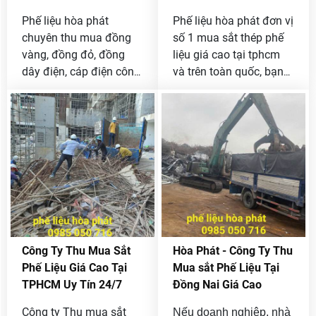
Phế liệu hòa phát
Phế liệu hòa phát đơn vị
chuyên thu mua đồng
số 1 mua sắt thép phế
vàng, đồng đỏ, đồng
liệu giá cao tại tphcm
dây điện, cáp điện công
và trên toàn quốc, bạn
trình giá cao tại tphcm
đang có phế liệu sắt
và các tỉnh lân cận, bạn
thép cần bán liên hệ
đang có đồng phế liệu
ngay với chúng tôi qua
muốn bán được giá cao
Hotline 0985 050 716
thì liên hệ ngay với
để được báo giá nhanh.
chúng tôi [ 0985 050
716 ]
Công Ty Thu Mua Sắt
Hòa Phát - Công Ty Thu
Phế Liệu Giá Cao Tại
Mua sắt Phế Liệu Tại
TPHCM Uy Tín 24/7
Đồng Nai Giá Cao
Công ty Thu mua sắt
Nếu doanh nghiệp, nhà