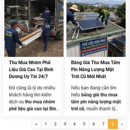
máy và doanh nghiệp
hàng, nhà xưởng, công
trong các khu công
ty và doanh nghiệp.
nghiệp. Chúng tôi nhận
Chúng tôi nhận thu mua
mua từ một thiết bị riêng
từ số lượng nhỏ đến
lẻ đến nguyên lô máy
những lô đồng công
sản xuất, dây chuyền
nghiệp số lượng lớn, hỗ
công nghiệp hoặc toàn
trợ khảo sát tận nơi,
bộ tài sản cần thanh lý
báo giá theo từng
khi chuyển địa điểm,
chủng loại và tổ chức
Thu Mua Nhôm Phế
Bảng Giá Thu Mua Tấm
thay đổi công nghệ, thu
vận chuyển nhanh
Liệu Giá Cao Tại Bình
Pin Năng Lượng Mặt
hẹp quy mô hay giải thể
chóng.
Dương Uy Tín 24/7
Trời Cũ Mới Nhất
nhà xưởng.
Đó cũng là lý do nhiều
Nếu bạn đang cần tìm
bảng giá thu mua
khách hàng tìm kiếm
hiểu
thu mua nhôm
tấm pin năng lượng mặt
dịch vụ
phế liệu giá cao tại Bình
trời cũ
, muốn thanh lý
Dương
trước khi quyết
hệ thống điện mặt trời
định thanh lý. Việc tham
áp mái, hệ thống tại nhà
«
1
2
3
4
5
6
7
8
»
khảo thông tin về chủng
xưởng hoặc công trình