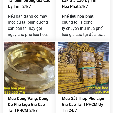
Tại Bình Dương Giá Cao
Lắk Giá Cao Uy Tín |
Uy Tín | 24/7
Hòa Phát 24/7
Nếu bạn đang có máy
Phế liệu hòa phát
móc cũ tại bình dương
chúng tôi là công
cần bán thì hãy gọi
ty chuyên thu mua phế
ngay cho phế liệu hòa
liệu giá cao tại đắc lắc,
phát chúng tôi qua
nên bạn là công ty hay
Hotline
[ 0985 050 716 ]
doanh nghiệp đang có
để được thanh lý máy
phế liệu cần bán hãy
móc cũ với giá tốt nhất
liên hệ ngay với chúng
cạnh tranh theo thị
tôi qua Hotline
0985
trường.
050 716
để báo giá
tốt cạnh tranh theo thị
trường.
Mua Đồng Vàng, Đồng
Mua Sắt Thép Phế Liệu
Đỏ Phế Liệu Giá Cao
Giá Cao Tại TPHCM Uy
Tại TPHCM 24/7
Tín 24/7