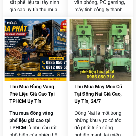
sắt phế liệu tại tây ninh
văn phòng, PC gaming,
giá cao uy tín thu mua
máy tính công ty thanh
24/7, với khối lượng từ
lý hoặc số lượng lớn
nhỏ đến lớn không giới
cần bán nhưng chưa
hạn của công ty và
tìm được đơn vị thu
doanh nghiệp bán
mua uy tín? Phế Liệu
thanh lý.
Hòa Phát là đơn vị
thu mua máy
chuyên
tính cũ giá cao tại
TPHCM
với quy trình
nhanh gọn, định giá
minh bạch và hỗ trợ thu
Thu Mua Đồng Vàng
Thu Mua Máy Móc Cũ
mua tận nơi trên toàn
Phế Liệu Giá Cao Tại
Tại Đồng Nai Giá Cao,
thành phố.
TPHCM Uy Tín
Uy Tín, 24/7
Thu mua đồng vàng
Đồng Nai là một trong
phế liệu giá cao tại
những khu vực có tốc
TPHCM
là nhu cầu rất
độ phát triển công
phổ biến của nhiều hộ
nghiệp mạnh tại miền