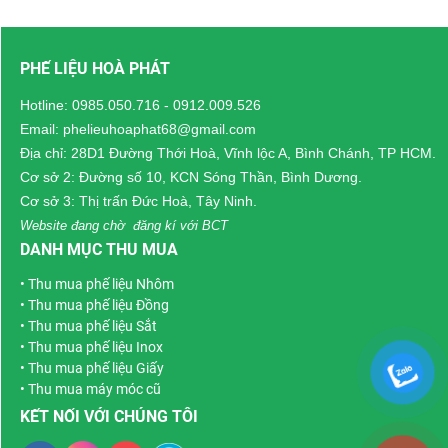
loại nhôm, yếu tố ảnh
đang cải tạo, hãy liên
hưởng đến giá và quy
hệ với Phế Liệu Hòa
PHẾ LIỆU HOÀ PHÁT
trình thu mua sẽ giúp
Phát để được hỗ trợ
người bán chủ động
khảo sát và tư vấn
Hotline:
0985.050.716
-
0912.009.526
hơn trong quá trình giao
phương án phù hợp với
Email: phelieuhoaphat68@gmail.com
dịch, đồng thời tối ưu
tình trạng thực tế.
Địa chỉ: 28D1 Đường Thới Hoà, Vĩnh lộc A, Bình Chánh, TP HCM.
giá trị của lượng phế
Cơ sở 2: Đường số 10, KCN Sóng Thần, Bình Dương.
liệu đang có.
Cơ sở 3: Thị trấn Đức Hoà, Tây Ninh.
Website đang chờ đăng kí với BCT
DANH MỤC THU MUA
•
Thu mua phế liệu Nhôm
•
Thu mua phế liệu Đồng
•
Thu mua phế liệu Sắt
•
Thu mua phế liệu Inox
•
Thu mua phế liệu Giấy
•
Thu mua máy móc cũ
KẾT NỐI VỚI CHÚNG TÔI