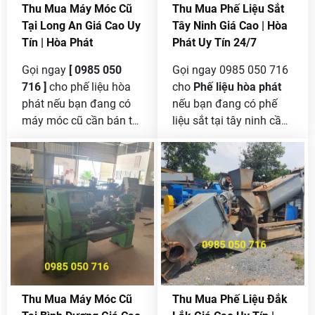
Thu Mua Máy Móc Cũ
Thu Mua Phế Liệu Sắt
Tại Long An Giá Cao Uy
Tây Ninh Giá Cao | Hòa
Tín | Hòa Phát
Phát Uy Tín 24/7
Gọi ngay
[ 0985 050
Gọi ngay 0985 050 716
716 ]
cho phế liệu hòa
cho
Phế liệu hòa phát
phát nếu bạn đang có
nếu bạn đang có phế
máy móc cũ cần bán tại
liệu sắt tại tây ninh cần
long an mà chưa tìm
bán, chúng tôi là công
được đơn vị nào có uy
ty tại đây mua sắt phế
tín để thanh lý được giá
liệu nên bạn yên tâm khi
cao.
gọi đến cho chúng tôi,
mua với khới lượng lớn
không giới hạn giá thu
mua cao cạnh tranh
theo thị trường.
Thu Mua Máy Móc Cũ
Thu Mua Phế Liệu Đắk