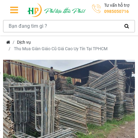
Tư vấn hỗ trợ
0985050716
Dịch vụ
Thu Mua Giàn Giáo Cũ Giá Cao Uy Tín Tại TPHCM
hcm
m