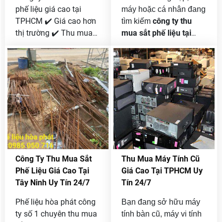
phế liệu giá cao tại
máy hoặc cá nhân đang
TPHCM ✔️ Giá cao hơn
công ty thu
tìm kiếm
thị trường ✔️ Thu mua
mua sắt phế liệu tại
tận nơi 24/7 ✔️ Cân
Đồng Nai giá cao
, Phế
chuẩn – thanh toán
Liệu Hòa Phát là lựa
ngay. Phế Liệu Hòa
chọn được nhiều khách
Phát chuyên mua sắt
hàng tin tưởng nhờ quy
công trình, nhà xưởng,
trình chuyên nghiệp,
máy móc cũ uy tín.
báo giá minh bạch và
Hotline 0985 050 716.
thu mua tận nơi 24/7.
Công Ty Thu Mua Sắt
Thu Mua Máy Tính Cũ
Phế Liệu Giá Cao Tại
Giá Cao Tại TPHCM Uy
Tây Ninh Uy Tín 24/7
Tín 24/7
Phế liệu hòa phát công
Bạn đang sở hữu máy
ty số 1 chuyên thu mua
tính bàn cũ, máy vi tính