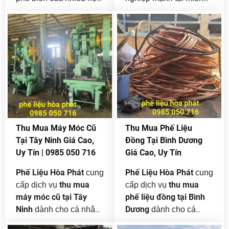
gia đình, xưởng cơ khí,
Nam. Nhiều nhà máy,
công trình xây dựng,
xưởng sản xuất, công ty
nhà máy sản xuất, cửa
cơ khí, xí nghiệp chế
hàng điện nước và các
biến, kho bãi và khu
đơn vị thanh lý vật tư
công nghiệp hoạt động
cũ. Đồng vàng tuy
liên tục mỗi ngày. Chính
không có giá trị cao
vì vậy, sau một thời gian
thanh
bằng đồng đỏ nhưng lại
sử dụng, nhu cầu
lý máy móc cũ
là loại phế liệu kim loại
, dây
màu được thu mua liên
chuyền sản xuất cũ,
Thu Mua Máy Móc Cũ
Thu Mua Phế Liệu
tục vì có khả năng tái
thiết bị nhà xưởng hư
Tại Tây Ninh Giá Cao,
Đồng Tại Bình Dương
chế tốt, ứng dụng rộng
hỏng hoặc không còn
Uy Tín | 0985 050 716
Giá Cao, Uy Tín
và luôn có đầu ra ổn
phù hợp ngày càng
định.
tăng cao.
Phế Liệu Hòa Phát
Phế Liệu Hòa Phát
cung
cung
thu mua
thu mua
cấp dịch vụ
cấp dịch vụ
máy móc cũ tại Tây
phế liệu đồng tại Bình
Ninh
Dương
dành cho cá nhân,
dành cho cá
nhà xưởng, công ty, nhà
nhân, công trình, cửa