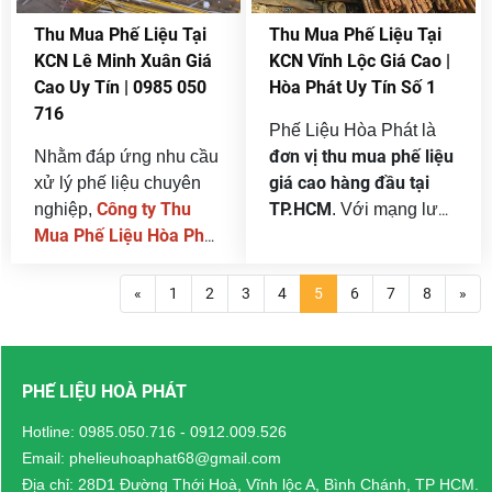
ngày, tại các nhà máy,
Thu Mua Phế Liệu Tại
Thu Mua Phế Liệu Tại
xưởng sản xuất, công
KCN Lê Minh Xuân Giá
KCN Vĩnh Lộc Giá Cao |
trình xây dựng… phát
Cao Uy Tín | 0985 050
Hòa Phát Uy Tín Số 1
sinh số lượng lớn phế
716
liệu như sắt thép, inox,
Phế Liệu Hòa Phát là
nhôm, đồng, nhựa, giấy,
đơn vị thu mua phế liệu
Nhằm đáp ứng nhu cầu
máy móc cũ. Đây là
giá cao hàng đầu tại
xử lý phế liệu chuyên
nguồn tài nguyên tái
Công ty Thu
TP.HCM
nghiệp,
. Với mạng lưới
chế vô cùng giá trị nếu
Mua Phế Liệu Hòa Phát
hoạt động rộng khắp,
được khai thác và xử lý
thu
triển khai dịch vụ
đội xe chuyên dụng,
đúng cách.
mua phế liệu tại KCN Lê
nhân viên bốc xếp
«
1
2
3
4
5
6
7
8
»
Minh Xuân
giá cao
với
nhanh gọn và chính
nhất thị trường
thanh
,
sách thanh toán minh
toán tận nơi – nhanh
bạch, Hòa Phát đã trở
PHẾ LIỆU HOÀ PHÁT
gọn – minh bạch 100%
.
thành cái tên quen
cân
Chúng tôi cam kết
thuộc của nhiều nhà
Hotline:
0985.050.716
-
0912.009.526
đúng – giá thật – không
máy, xưởng cơ khí tại
Email: phelieuhoaphat68@gmail.com
ép giá
bốc xếp,
, hỗ trợ
KCN Vĩnh Lộc.
Địa chỉ: 28D1 Đường Thới Hoà, Vĩnh lộc A, Bình Chánh, TP HCM.