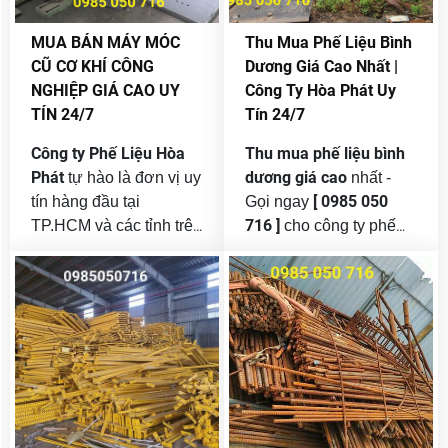
,3 , VSIP, Mỹ Phước,
khí, dệt may, điện tử,
Nam Tân Uyên… Hàng
nhựa, bao bì, sản xuất
MUA BÁN MÁY MÓC
Thu Mua Phế Liệu Bình
ngày, lượng phế liệu từ
công nghiệp. Quá trình
CŨ CƠ KHÍ CÔNG
Dương Giá Cao Nhất |
sản xuất, xây dựng,
sản xuất tất yếu sẽ tạo
NGHIỆP GIÁ CAO UY
Công Ty Hòa Phát Uy
doanh nghiệp và hộ gia
ra lượng lớn phế liệu
TÍN 24/7
Tín 24/7
đình thải ra là rất lớn.
sắt, thép, đồng, inox,
nhôm, nhựa, giấy…
Công ty Phế Liệu Hòa
Thu mua phế liệu bình
Phát
dương giá cao
tự hào là đơn vị uy
nhất -
[ 0985 050
tín hàng đầu tại
Gọi ngay
716 ]
TP.HCM và các tỉnh trên
cho công ty phế
thu
toàn quốc , chuyên
liệu hòa phát uy tín
mua và bán máy móc
hàng đầu thu mua 24/7 .
cũ giá cao
phân phối
và
Bình Dương là một
lại thiết bị cơ khí công
trong những tỉnh công
nghiệp
với giá hợp lý .
nghiệp phát triển mạnh
nhất Việt Nam, với hàng
trăm khu công nghiệp
(KCN) và cụm công
nghiệp lớn nhỏ. Hàng