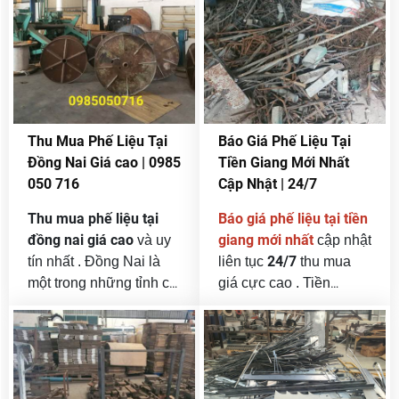
công nghiệp, nhà
liệu và tái chế phế liệu
xưởng và công trình xây
các loại như : đồng ,
dựng lớn. Điều này
nhôm , sắt thép , inox ,
đồng nghĩa với việc
máy móc cũ , giấy ,
phế liệu
lượng
phát
nhựa , ..v.v.. hàng đầu
sinh hằng ngày tại
tại tphcm và khu vực
Quận 7 là rất lớn, bao
phía nam .
Thu Mua Phế Liệu Tại
Báo Giá Phế Liệu Tại
gồm: sắt thép, đồng,
Đồng Nai Giá cao | 0985
Tiền Giang Mới Nhất
nhôm, inox, nhựa, giấy,
050 716
Cập Nhật | 24/7
vải vụn, máy móc cũ…
Thu mua phế liệu tại
Báo giá phế liệu tại tiền
đồng nai giá cao
giang mới nhất
và uy
cập nhật
24/7
tín nhất . Đồng Nai là
liên tục
thu mua
một trong những tỉnh có
giá cực cao . Tiền
nền công nghiệp phát
Giang là một trong
triển mạnh nhất cả
những tỉnh phát triển
nước, với hàng loạt khu
mạnh về công nghiệp,
công nghiệp, khu chế
dịch vụ và nông nghiệp
xuất, nhà máy và xưởng
ở khu vực miền Tây