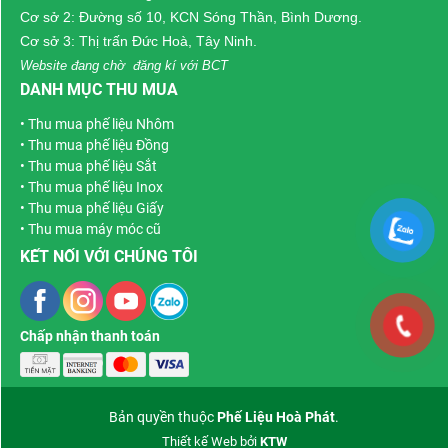
vận chuyển miễn phí
Cơ sở 2: Đường số 10, KCN Sóng Thần, Bình Dương.
toàn khu vực Bình
Cơ sở 3: Thị trấn Đức Hoà, Tây Ninh.
Chánh và TP.HCM
.
Website đang chờ đăng kí với BCT
DANH MỤC THU MUA
•
Thu mua phế liệu Nhôm
•
Thu mua phế liệu Đồng
•
Thu mua phế liệu Sắt
•
Thu mua phế liệu Inox
•
Thu mua phế liệu Giấy
•
Thu mua máy móc cũ
KẾT NỐI VỚI CHÚNG TÔI
Chấp nhận thanh toán
Bản quyền thuộc
Phế Liệu Hoà Phát
.
Thiết kế Web bởi
KTW