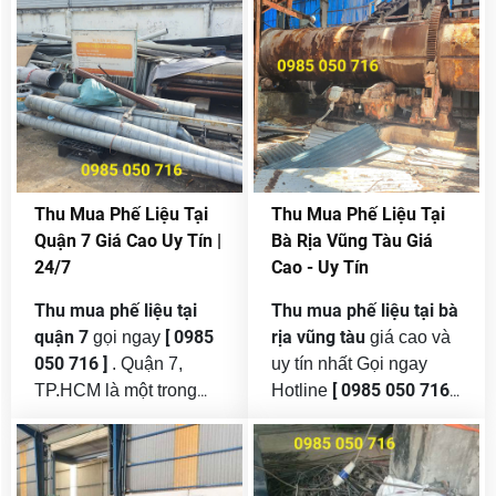
tại TP HCM với mức giá
nhu cầu tái chế và bảo
cạnh tranh nhất trên thị
vệ môi trường ngày
trường . nhận
thanh lý
càng được chú trọng,
thu mua phế
xe nâng cũ
với khối
dịch vụ
liệu giá cao và uy tín
lượng lớn tại tphcm .
trở
thành một giải pháp
Công ty Thu
thiết yếu.
Mua Phế Liệu Hòa Phát
Thu Mua Phế Liệu Tại
Thu Mua Phế Liệu Tại
tự hào là đơn vị tiên
Quận 7 Giá Cao Uy Tín |
Bà Rịa Vũng Tàu Giá
phong tại Cần Thơ .
24/7
Cao - Uy Tín
Thu mua phế liệu tại
Thu mua phế liệu tại bà
quận 7
[ 0985
rịa vũng tàu
gọi ngay
giá cao và
050 716 ]
. Quận 7,
uy tín nhất Gọi ngay
[ 0985 050 716 ]
TP.HCM là một trong
Hotline
những khu vực phát
cho phế liệu hòa phát
1
triển mạnh mẽ nhất với
đơn vị đứng đầu trong
nhiều khu đô thị, khu
nghành thu mua
phế