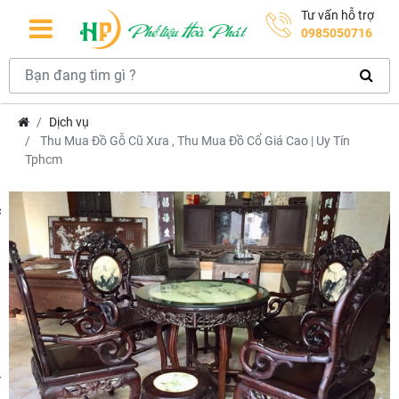
Tư vấn hỗ trợ
0985050716
Dịch vụ
Thu Mua Đồ Gỗ Cũ Xưa , Thu Mua Đồ Cổ Giá Cao | Uy Tín
Tphcm
hcm
m