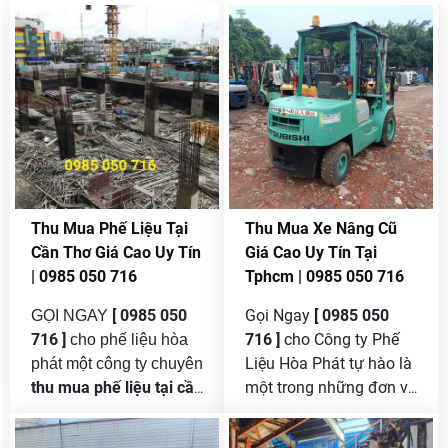
Thu Mua Phế Liệu Tại
Thu Mua Xe Nâng Cũ
Cần Thơ Giá Cao Uy Tín
Giá Cao Uy Tín Tại
| 0985 050 716
Tphcm | 0985 050 716
[ 0985 050
Gọi Ngay
[ 0985 050
GỌI NGAY
716 ]
716 ]
cho Công ty Phế
cho phế liệu hòa
Liệu Hòa Phát tự hào là
phát một công ty chuyên
thu mua phế liệu tại cần
một trong những đơn vị
thơ
tiên phong trong lĩnh
giá cao và uy tín
vực
thu mua xe nâng cũ
nhất . Trong bối cảnh