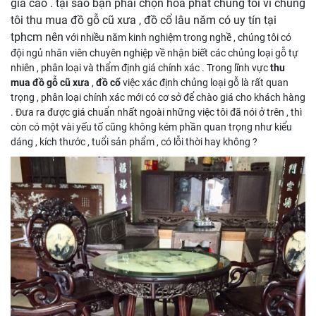
giá cao . tại sao bạn phải chọn hòa phát chúng tôi vì chúng
tôi thu mua đồ gỗ cũ xưa , đồ cổ lâu năm có uy tín tại
tphcm nên
với nhiều năm kinh nghiệm trong nghề , chúng tôi có
đội ngủ nhân viên chuyên nghiệp về nhận biết các chủng loại gỗ tự
nhiên , phân loại và thẩm định giá chính xác . Trong lĩnh vực
thu
mua đồ gỗ cũ xưa
,
đồ cổ
việc xác định chủng loại gỗ là rất quan
trọng , phân loại chính xác mới có cơ sở để chào giá cho khách hàng
. Đưa ra được giá chuẩn nhất ngoài những việc tôi đã nói ở trên , thì
còn có một vài yếu tố cũng không kém phần quan trọng như kiểu
dáng , kích thước , tuổi sản phẩm , có lỗi thời hay không ?