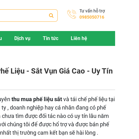
Tư vấn hỗ trợ
0985050716
u
Dịch vụ
Tin tức
Liên hệ
hế Liệu - Sắt Vụn Giá Cao - Uy Tín
huyên
thu mua phế liệu sắt
và tái chế phế liệu tại
g ty , doanh nghiệp hay cá nhân đang có phế
à chưa tìm được đối tác nào có uy tín lâu năm
 với chúng tôi để được hổ trợ và được bán phế
 nhất thị trường cam kết bạn sẽ hài lòng .