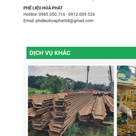
PHẾ LIỆU HOÀ PHÁT
Hotline:
0985.050.716
-
0912.009.526
Email: phelieuhoaphat68@gmail.com
DỊCH VỤ KHÁC