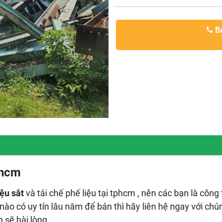
BÁ
tphcm
ệu sắt
và tái chế phế liệu tại tphcm , nên các bạn là công
ào có uy tín lâu năm để bán thì hãy liên hệ ngay với chú
 sẽ hài lòng .