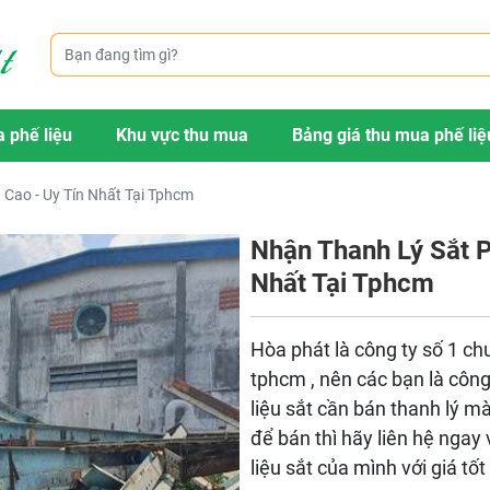
 phế liệu
Khu vực thu mua
Bảng giá thu mua phế liệ
 Cao - Uy Tín Nhất Tại Tphcm
Nhận Thanh Lý Sắt P
Nhất Tại Tphcm
Hòa phát là công ty số 1 c
tphcm , nên các bạn là côn
liệu sắt cần bán thanh lý m
để bán thì hãy liên hệ ngay
liệu sắt của mình với giá tốt