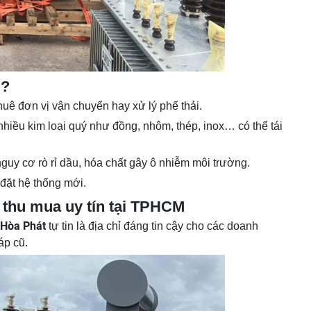
ũ?
huê đơn vị vận chuyển hay xử lý phế thải.
 nhiều kim loại quý như đồng, nhôm, thép, inox… có thể tái
guy cơ rò rỉ dầu, hóa chất gây ô nhiễm môi trường.
 đặt hệ thống mới.
 thu mua uy tín tại TPHCM
 Hòa Phát
tự tin là địa chỉ đáng tin cậy cho các doanh
áp cũ.