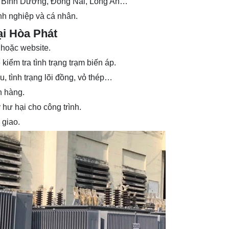
ư Bình Dương, Đồng Nai, Long An…
nh nghiệp và cá nhân.
ại Hòa Phát
 hoặc website.
 kiểm tra tình trạng trạm biến áp.
ệu, tình trạng lõi đồng, vỏ thép…
h hàng.
hư hại cho công trình.
 giao.