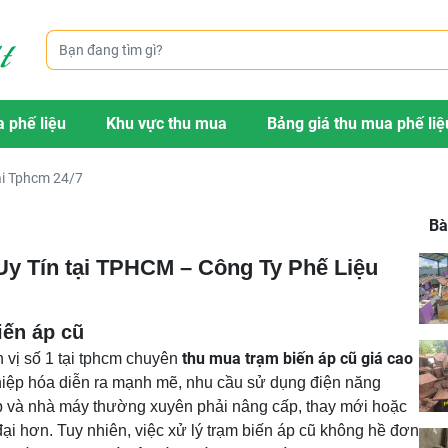
 phế liệu
Khu vực thu mua
Bảng giá thu mua phế liệ
ại Tphcm 24/7
Bà
y Tín tại TPHCM – Công Ty Phế Liệu
iến áp cũ
thu mua trạm biến áp cũ giá cao
 vị số 1 tại tphcm chuyên
nghiệp hóa diễn ra mạnh mẽ, nhu cầu sử dụng điện năng
p và nhà máy thường xuyên phải nâng cấp, thay mới hoặc
ại hơn. Tuy nhiên, việc xử lý trạm biến áp cũ không hề đơn