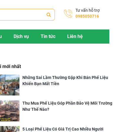
Tư vấn hỗ trợ
0985050716
u
Dịch vụ
Tin tức
Liên hệ
i mới nhất
Những Sai Lầm Thường Gặp Khi Bán Phế Liệu
Khiến Bạn Mất Tiền
Thu Mua Phế Liệu Góp Phần Bảo Vệ Môi Trường
Như Thế Nào?
5 Loại Phế Liệu Có Giá Trị Cao Nhiều Người