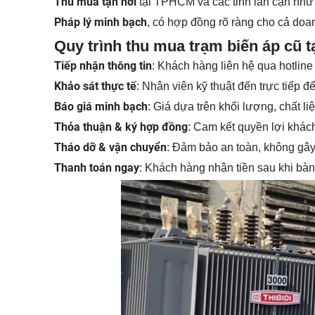
Thu mua tận nơi
tại TPHCM và các tỉnh lân cận nh
Pháp lý minh bạch
, có hợp đồng rõ ràng cho cả doa
Quy trình thu mua trạm biến áp cũ t
Tiếp nhận thông tin
: Khách hàng liên hệ qua hotline
Khảo sát thực tế
: Nhân viên kỹ thuật đến trực tiếp để
Báo giá minh bạch
: Giá dựa trên khối lượng, chất li
Thỏa thuận & ký hợp đồng
: Cam kết quyền lợi khác
Tháo dỡ & vận chuyển
: Đảm bảo an toàn, không gây 
Thanh toán ngay
: Khách hàng nhận tiền sau khi bàn