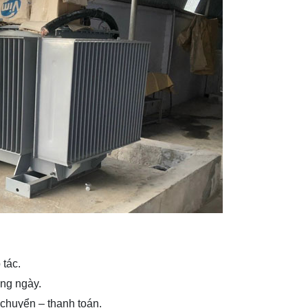
tác.
àng ngày.
 chuyển – thanh toán.