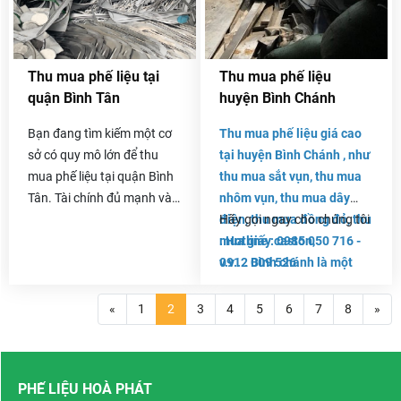
nhiều, mức giá thu mua phế
liệu được áp dụng lại không
thống nhất theo giá thị
trường nên sẽ mang lại
Thu mua phế liệu tại
Thu mua phế liệu
nhiều thua thiệt cho khách
quận Bình Tân
huyện Bình Chánh
hàng nếu không kỹ lưỡng
khi chọn công ty thu mua
Bạn đang tìm kiếm một cơ
Thu mua phế liệu giá cao
phế liệu tphcm.
sở có quy mô lớn để thu
tại huyện Bình Chánh , như
mua phế liệu tại quận Bình
thu mua sắt vụn, thu mua
Tân. Tài chính đủ mạnh và
nhôm vụn, thu mua dây
trên hết là cân đo uy tín, thu
điện, thu mua đồng đỏ, thu
Hãy gọi ngay cho chúng tôi
mua các loại phế liệu với giá
mua giấy caston,
: Hotline : 0985 050 716 -
cao, tin cậy. Thì bạn không
v.v.... Bình chánh là một
0912 009 526
cần phải tìm kiếm đâu nữa.
trong những huyện ngoại
Phế liệu Hoà Phát chính là
thành thuộc Thành phố Hồ
«
1
2
3
4
5
6
7
8
»
nơi bạn cần tìm.
Chí Minh. Nơi đây có tốc
độ đô thị hóa cao, dân cư
đông đúc và nhiều nhà
PHẾ LIỆU HOÀ PHÁT
máy. Với sự phát triển đó