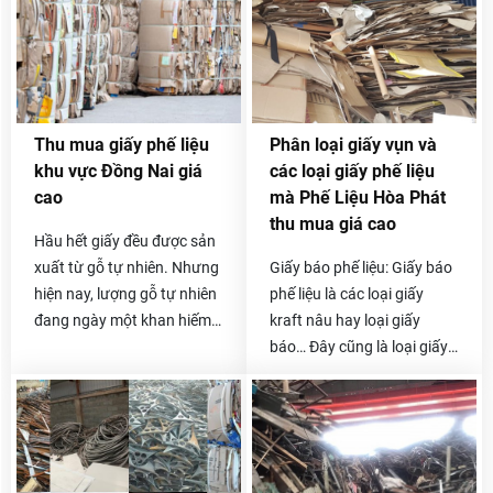
nguyên vật liệu khác như
màng OPP, giấy kraft, giấy
couche,… Và chức năng
chính của nó là bảo vệ sản
phẩm và cung cấp thông
Thu mua giấy phế liệu
Phân loại giấy vụn và
tin cho người dùng.
khu vực Đồng Nai giá
các loại giấy phế liệu
cao
mà Phế Liệu Hòa Phát
thu mua giá cao
Hầu hết giấy đều được sản
xuất từ gỗ tự nhiên. Nhưng
Giấy báo phế liệu: Giấy báo
hiện nay, lượng gỗ tự nhiên
phế liệu là các loại giấy
đang ngày một khan hiếm
kraft nâu hay loại giấy
do nhu cầu sử dụng quá
báo… Đây cũng là loại giấy
nhiều. Đó là lý do vì sao
phế liệu có giá thu mua
những cơ sở thu mua giấy
tương đối cao sau giá giấy
phế liệu ra đời với mục đích
hồ sơ. Mức giá rơi vào
tái chế, sử dụng giấy cũng
khoảng 3.500 - 4.100
như giúp tiết kiệm tài
đồng/1kg .