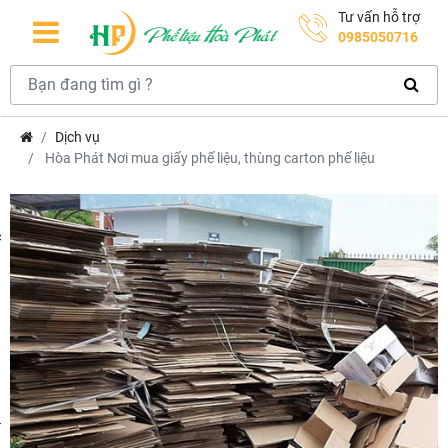
Tư vấn hỗ trợ
0985050716
Dịch vụ
Hòa Phát Nơi mua giấy phế liệu, thùng carton phế liệu
hcm
m