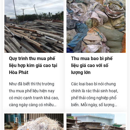
ánh kim, dễ bị biến dạng, có
khách hàng mỗi lần liên hệ
tính dẫn điện và dẫn nhiệt
thanh lý. Việc này sẽ giúp
cao,…
bạn tiết kiệm được thời gian
mà vẫn thanh lý được hợp
kim phế liệu với giá cao
nhất. Với tiêu chí đặt sự hài
lòng và chất lượng lên hàng
đầu, Phế Liệu Hòa Phát sẵn
Quy trình thu mua phế
Thu mua bao bì phế
sàng
thu mua phế liệu hợp
liệu hợp kim giá cao tại
liệu giá cao với số
kim
bất kể số lượng nhưng
Hòa Phát
lượng lớn
giá thu mua vẫn luôn cao
hơn thị trường (tới 30%).
Như đã biết thì thị trường
Các loại bao bì nói chung
thu mua phế liệu hiện nay
chính là rác thải sinh hoạt,
có mức cạnh tranh khá cao,
phế thải công nghiệp phổ
càng ngày càng có nhiều
biến. Mỗi ngày, số lượng
đơn vị thu mua hợp kim phế
phế liệu này thải ra môi
liệu hơn. Cũng hòa nhập
trường lên đến hàng tấn.
vào thị trường sôi động đó,
Không chỉ tác động tiêu cực