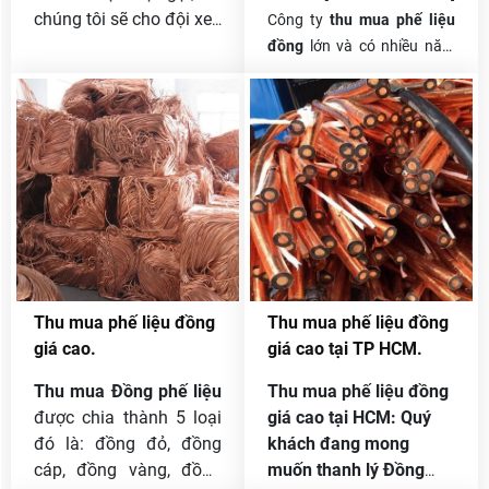
chúng tôi sẽ cho đội xe
Công ty
thu mua phế liệu
chuyên dụng xuống làm
đồng
lớn và có nhiều năm
việc với quý khách hàng
kinh nghiệm hoạt động luôn
ngay trong ngày. Giá
là sự lựa chọn hàng đầu
thu mua luôn cao hơn
của các doanh nghiệp , cá
các đơn vị khác tới 30%
nhân khi có nhu cầu muốn
và đặc biệt là luôn trích
thanh lý phế liệu . Những
lợi nhuận, hoa hồng cho
địa chỉ này luôn thu mua
người giới thiệu .
phế liệu với giá cao , không
thông qua trung gian , quy
trình làm việc uy tín, chuyên
nghiệp .
Thu mua phế liệu đồng
Thu mua phế liệu đồng
giá cao.
giá cao tại TP HCM.
Thu mua Đồng phế liệu
Thu mua phế liệu đồng
được chia thành 5 loại
giá cao tại HCM: Quý
đó là: đồng đỏ, đồng
khách đang mong
cáp, đồng vàng, đồng
muốn thanh lý Đồng