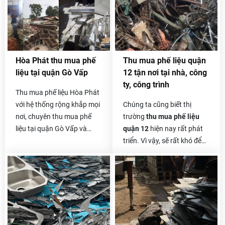
nguyên thiên nhiên và bảo
- Giấy bìa phế liệu Carton:
vệ môi trường.
Giấy phế liệu carton này lại
được phân ra làm 3 loại
khác nhau. Phụ huynh với
chất lượng mỗi loại của
Hòa Phát thu mua phế
Thu mua phế liệu quận
giấy, carton và mức độ
liệu tại quận Gò Vấp
12 tận nơi tại nhà, công
phần trăm tạp chất có
ty, công trình
trong giấy carton. Bên cạnh
Thu mua phế liệu Hòa Phát
đó, giấy bìa phế liệu Carton
với hệ thống rộng khắp mọi
Chúng ta cũng biết thị
có mức giá biến đổi và dao
nơi, chuyên thu mua phế
trường
thu mua phế liệu
động theo thị trường liên
liệu tại quận Gò Vấp và
quận 12
hiện nay rất phát
tục .
mua đa dạng các loại phế
triển. Vì vậy, sẽ rất khó để
liệu, không giới hạn số
bạn chọn được một công ty
lượng và bất kể bạn ở đâu.
thu mua ve chai tận nơi uy
tín, giá cao. Hơn nữa, các
hộ kinh doanh mua bán ve
chai gần nhà, gần công ty
nhỏ lẻ xuất hiện ngày càng