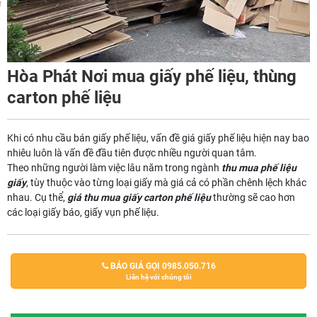
m
Hòa Phát Nơi mua giấy phế liệu, thùng
carton phế liệu
Khi có nhu cầu bán giấy phế liệu, vấn đề giá giấy phế liệu hiện nay bao
nhiêu luôn là vấn đề đầu tiên được nhiều người quan tâm.
Theo những người làm việc lâu năm trong ngành
thu mua phế liệu
giấy
, tùy thuộc vào từng loại giấy mà giá cả có phần chênh lệch khác
nhau. Cụ thể,
giá thu mua giấy carton phế liệu
thường sẽ cao hơn
các loại giấy báo, giấy vụn phế liệu.
BÁO GIÁ GỌI 0985.050.716
Liên hệ với chúng tôi