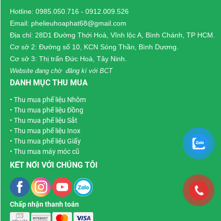
thì lĩnh vực mua bán phế
Hotline:
0985.050.716
-
0912.009.526
liệu đang phát triển.
Email: phelieuhoaphat68@gmail.com
Địa chỉ: 28D1 Đường Thới Hoà, Vĩnh lộc A, Bình Chánh, TP HCM.
Cơ sở 2: Đường số 10, KCN Sóng Thần, Bình Dương.
Cơ sở 3: Thị trấn Đức Hoà, Tây Ninh.
Website đang chờ đăng kí với BCT
DANH MỤC THU MUA
•
Thu mua phế liệu Nhôm
•
Thu mua phế liệu Đồng
•
Thu mua phế liệu Sắt
•
Thu mua phế liệu Inox
•
Thu mua phế liệu Giấy
•
Thu mua máy móc cũ
KẾT NỐI VỚI CHÚNG TÔI
Chấp nhận thanh toán