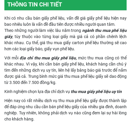
THÔNG TIN CHI TIẾT
Khi có nhu cầu bán giấy phế liệu, vấn đề giá giấy phế liệu hiện nay
bao nhiêu luôn là vấn đề đầu tiên được nhiều người quan tâm.
Theo những người làm việc lâu năm trong
ngành thu mua phế liệu
giấy
, tùy thuộc vào từng loại giấy mà giá cả có phần chênh lệch
khác nhau. Cụ thể, giá thu mua giấy carton phế liệu thường sẽ cao
hơn các loại giấy báo, giấy vụn phế liệu.
Với mỗi
địa chỉ thu mua giấy phế liệu,
mức thu mua cũng có thể
khác nhau. Vì vậy, khi cần bán giấy phế liệu, khách hàng cần chú ý
tìm đến những dịch vụ uy tín, liên hệ lấy bảng báo giá trước để nắm
được giá cả. Trung bình mức giá thu mua phế liệu giấy sẽ dao động
từ 3.500 đến 7.500 đồng/kg.
Kinh nghiệm chọn lựa địa chỉ dịch vụ
thu mua giấy phế liệu uy tín
Hiện nay có rất nhiều dịch vụ thu mua phế liệu giấy được thành lập
để đáp ứng nhu cầu cần bán phế liệu giấy của nhiều gia đình, doanh
nghiệp. Tuy nhiên, không phải dịch vụ nào cũng đem lại sự hài lòng
cho khách hàng.