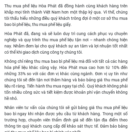
Thu mua phế liệu Hòa Phát đã đồng hành cùng khách hàng trên
khắp mọi tỉnh thành Việt Nam hơn một thập kỷ qua. Vì thế, chúng
tôi thấu hiểu những điều quý khách trông đợi ở một cơ sở thu mua
bao bì phế liệu, thu mua phế liệu giấy.
Hòa Phát đã, đang và sẽ luôn duy trì cung cách phục vụ chuyên
nghiệp và quy trình thu mua phế liệu tận nơi – nhanh chóng hiện
nay. Nhằm đem lại cho quý khách sự an tâm và lợi nhuận tốt nhất
có thể khi giao dịch cùng công ty chúng tôi.
Không chỉ riêng thu mua bao bì phế liệu mà đối với tất cả các hàng
hóa phế liệu khác cũng vậy. Hòa Phát mua cao hơn từ 10% đến
những 33% so với các đơn vị khác cùng ngành. Đơn vị uy tín như
chúng tôi sẽ đến tận nơi thăm hàng và báo bảng giá thu mua phế
liệu rõ ràng. Tiến hành thu mua ngay tại chỗ. Quý khách không phải
tốn nhiều công sức và tiết kiệm được khoản phí vận chuyển không
hề nhỏ.
Nhân viên tư vấn của chúng tôi sẽ gửi bảng giá thu mua phế liệu
bao bì ngay khi nhận được yêu cầu từ khách hàng. Trong một số
trường hợp, chuyên viên thẩm định giá sẽ đến tận địa điểm theo
thông tin quý khách cung cấp để khảo sát thực tế. Đảm bảo bảng