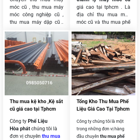
móc cũ , thu mua máy
giá cao tại tphcm . Là
móc công nghiệp cũ ,
địa chỉ thu mua máy
thu mua máy dập cũ ,
móc cũ và thu mua phế
thu mua máy chặt sắt
liệu lâu năm Hoà
cũ , thu mua máy chắn
phát là công ty uy tín và
sắt cũ , thu mua máy
được khách hàng tin
tiện cũ , thu mua máy
tưởng từ khi thành lập
dập hơi , máy dập cơ ,
đến nay. Những loại
thu mua máy khoan
máy móc tại công ty,
công nghiệp , thu mua
nhà ở hay trong các
máy hàn , thu mua máy
xưởng không sử dụng
phát điện cũ , nhận
được do oxi hoá, không
thanh lý máy móc cũ
khí ăn mòn,... Trường
Thu mua kệ kho ,Kệ sắt
Tổng Kho Thu Mua Phế
công nghiệp , thanh lý
hợp này bạn nên chọn
cũ giá cao tại Tphcm
Liệu Giá Cao Tại Tphcm
dây chuyền sản xuất ,
các cơ sở thanh lý máy
thu mua nhà kho ,thu
móc cũ để bán các máy
Công ty
Phế Liệu
Công ty chúng tôi là một
mua xác nhà , thu mua
móc này.
Hòa phát
chúng tôi là
trong những đơn vị hàng
nhà xưởng .
đơn vị chuyên
thu mua
đầu chuyên
thu mua phế