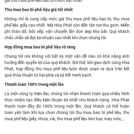
giá thu mua phế liệu bao bì chính xác nhất.
Thu mua bao bì phế liệu giá tốt nhất
Không chỉ là cung cấp mức giá thu mua phế liệu bao bì, thu mua
phế liệu giấy cao nhất. Mà Hòa Phát còn đến tận nơi thu gom. Miễn
phí tháo dỡ, bốc xếp, vận chuyển lẫn dọn dẹp kho bãi. Quý khách
chắc chắn sẽ đạt lợi nhuận cao nhất khi chọn chúng tôi.
Hợp đồng mua bao bì phế liệu rõ ràng
Chúng tôi nói không với bất kỳ một vấn đề nào có khả năng ảnh
hưởng đến quyền lợi của quý khách. Bởi thế, khi giao dịch cùng Hòa
Phát, hợp đồng thu mua phế liệu luôn được soạn ra dựa trên kết
quả thỏa thuận từ hai phía và ký kết minh bạch.
Thanh toán 100% trong một lần
Là một công ty hiện đại, chúng tôi nhận thanh toán qua nhiều hình
thức nhằm tạo điều kiện thuận lợi nhất cho khách hàng. Hòa Phát
thanh toán đầy đủ 100% trong một lần. Quý khách có thể hoàn
toàn yên tâm khi lựa chọn chúng tôi thu mua bao bì phế liệu, thu
mua phế liệu giấy, nhựa, vải, thu mua phế liệu kim loại, máy móc,…