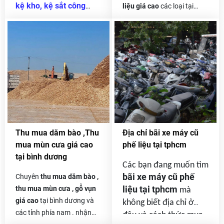
kệ kho, kệ sắt công
liệu giá cao
các loại tại
nghiệp, kệ siêu thị cũ
tphcm và các tỉnh phía nam
giá cao tại tphcm
và
. chúng tôi nhận thầu
thu
các tỉnh lân cận. ngoài
mua phế liệu
của các công
ra chúng tôi còn thu
ty và doanh nghiệp lớn nhỏ
mua hàng thanh lý,
trong và ngoài nước rất
hàng tồn kho phế
mong được sự hợp tác lâu
liệu và máy móc cũ, dây
dài của quý vị .
chuyền sản xuất. v, v.
Thu mua dăm bào ,Thu
Địa chỉ bãi xe máy cũ
mua mùn cưa giá cao
phế liệu tại tphcm
tại bình dương
Các bạn đang muốn tìm
bãi xe máy cũ phế
Chuyên
thu mua dăm bào ,
liệu tại tphcm
thu mua mùn cưa , gỗ vụn
mà
giá cao
tại bình dương và
không biết địa chỉ ở
các tỉnh phía nam . nhận
đâu và cách thức mua