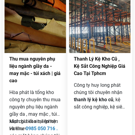
doanh nghiệp thanh lý .
nhất trên thị trường .
Báo giá sắt vụn hàng
ngày để các bạn tham
khảo và biết giá chính
xác nhất .
Thu mua nguyên phụ
Thanh Lý Kệ Kho Cũ ,
liệu ngành giầy da -
Kệ Sắt Công Nghiệp Giá
may mặc - túi xách | giá
Cao Tại Tphcm
cao
Công ty huy long phát
Hòa phát là tổng kho
chúng tôi chuyên nhận
công ty chuyên thu mua
thanh lý kệ kho cũ
, kệ
nguyên phụ liệu ngành
sắt công nghiệp, kệ siêu
giầy da , may mặc , túi
thị, kệ v lỗ, kệ pale, kệ
xách giá cao tại tphcm
Mọi chi tiết xin liện hệ :
kho hàng với giá cao
và khu vực phía nam .
Hotline
0985 050 716 .
nhất thị trường. Là giải