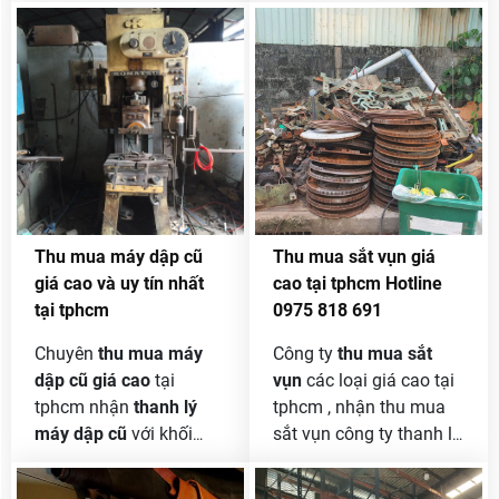
hợp đồng thu mua dài hạn
bán như thế nào rồi xe
của các công ty trong và
còn giấy tờ hay không
ngoài nước với khối lượng
thì qua bài viết này các
không giới hạn .
bạn sẽ rõ hơn .
Thu mua máy dập cũ
Thu mua sắt vụn giá
giá cao và uy tín nhất
cao tại tphcm Hotline
tại tphcm
0975 818 691
Chuyên
thu mua máy
Công ty
thu mua sắt
dập cũ giá cao
tại
vụn
các loại giá cao tại
tphcm nhận
thanh lý
tphcm , nhận thu mua
máy dập cũ
với khối
sắt vụn công ty thanh lý
lượng lớn không giới
với khối lượng lớn giá
hạn của công ty và
cả cạnh tranh và uy tín